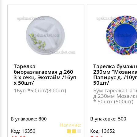
Тарелка
Тарелка бумажн
биоразлагаемая д.260
230мм "Мозаика
3-х секц. Экотайм /16уп
Папирус д. /10у
х 50шт/
50шт/
16уп *50 шт/(800шт)
Бум тарелка Пап
д.230мм Мозаика
* 50шт/ (500шт)
В упаковке: 800
В упаковке: 500
Наличие:
Код: 16350
Код: 13652