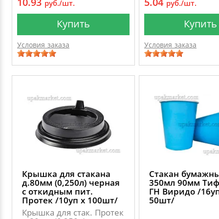
10.93
5.04
руб./шт.
руб./шт.
Купить
Купить
Условия заказа
Условия заказа
Крышка для стакана
Стакан бумажн
д.80мм (0,250л) черная
350мл 90мм Ти
с откидным пит.
ГН Виридо /16уп
Протек /10уп х 100шт/
50шт/
Крышка для стак. Протек