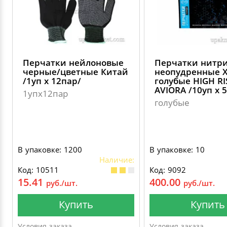
Перчатки нейлоновые
Перчатки нитр
черные/цветные Китай
неопудренные 
/1уп х 12пар/
голубые HIGH RI
АVIORA /10уп х 
1упх12пар
голубые
В упаковке: 1200
В упаковке: 10
Наличие:
Код: 10511
Код: 9092
15.41
400.00
руб./шт.
руб./шт.
Купить
Купить
Условия заказа
Условия заказа