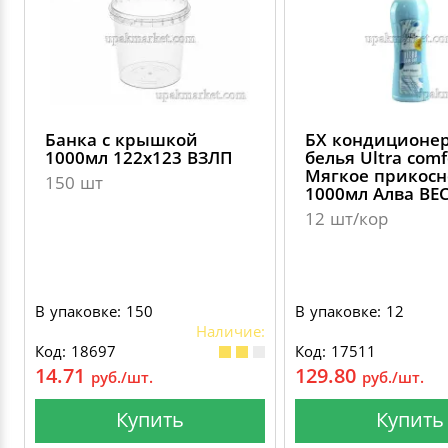
ДЕКОРАТИВНЫЕ УКРАШЕНИЯ
УПАКОВКА ДЛЯ ТОРТОВ
ВАТНО-БУМАЖНАЯ ПРОДУКЦИЯ
ИЗОЛЕНТЫ
СТИРАЛЬНЫЕ ПОРОШКИ
ПАКЕТЫ СЛАЙДЕРЫ И ЗИПЛОКИ ( ZIP LOC
УПАКОВКА ДЛЯ ЯИЦ
САЛФЕТКИ, ПОЛОТЕНЦА
КРЕППИРОВАННЫЕ ЛЕНТЫ
КОНДИЦИОНЕРЫ ДЛЯ БЕЛЬЯ
ПАКЕТЫ ПОЛИПРОПИЛЕНОВЫЕ
Банка с крышкой
БХ кондиционер
САЛФЕТКИ ВЛАЖНЫЕ
СКЛАДСКАЯ УПАКОВКА
СРЕДСТВА ДЛЯ УБОРКИ И ЧИСТКИ
1000мл 122х123 ВЗЛП
белья Ultra comf
ПАКЕТЫ С ПЕТЛЕВЫМИ РУЧКАМИ
Мягкое прикос
150 шт
1000мл Алва ВЕ
ТУАЛЕТНАЯ БУМАГА
СРЕДСТВА ДЛЯ МЫТЬЯ ПОСУДЫ
12 шт/кор
ПАКЕТЫ С ВЫРУБНЫМИ РУЧКАМИ
НИКА
ПЛАСТИКОВЫЕ И БУМАЖНЫЕ ПАКЕТЫ
В упаковке: 150
В упаковке: 12
ФЛОРЕАЛЬ
Наличие:
КУРЬЕРСКИЕ И ПОЧТОВЫЕ ПАКЕТЫ
Код: 18697
Код: 17511
СИНЕРГЕТИК
14.71
129.80
руб./шт.
руб./шт.
Купить
Купить
АВТОХИМИЯ