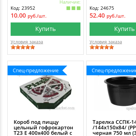
Наличие:
Код: 23952
Код: 24675
10.00
52.40
руб./шт.
руб./шт.
Купить
Купить
Условия заказа
Условия заказа
Спец-предложение
Спец-предложени
Короб под пиццу
Тарелка ССПК-1
цельный гофрокартон
/144х150х84/ (РР
Т23 Е 400х400 белый с
черная 750 мл (