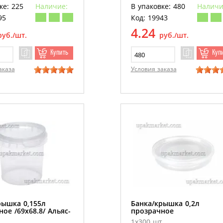
ке: 225
Наличие:
В упаковке: 480
Наличи
95
Код: 19943
4.24
руб./шт.
руб./шт.
Купить
Куп
аказа
Условия заказа
рышка 0,155л
Банка/крышка 0,2л
ое /69х68.8/ Альяс-
прозрачное
1х300 шт.