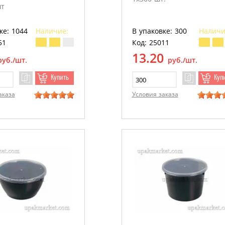
шт
ке: 1044
Наличие:
В упаковке: 300
Наличи
51
Код: 25011
13.20
руб./шт.
руб./шт.
Купить
Куп
аказа
Условия заказа