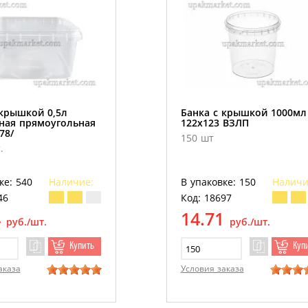
 крышкой 0,5л
Банка с крышкой 1000мл
ная прямоугольная
122х123 ВЗЛП
78/
150 шт
.
ке: 540
Наличие:
В упаковке: 150
Наличи
46
Код: 18697
4
14.71
руб./шт.
руб./шт.
Купить
Куп
аказа
Условия заказа