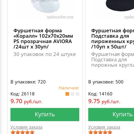
Фуршетная форма
Фуршетная фор
«Коралл» 102х70х20мм
Подставка для
PS прозрачная AVIORA
пироженных кру
/24шт х 30уп/
/10уп х 50шт/
30 упаковок по 24 штуке
Фуршетная фор
Подставка для
пирожных кругл
В упаковке: 720
В упаковке: 500
Наличие:
Код: 26118
Код: 14160
9.70
9.75
руб./шт.
руб./шт.
Купить
Купить
Условия заказа
Условия заказа