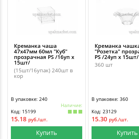
Креманка чаша
Креманка чашк
47х47мм 60мл "Куб"
"Розетка" проз
прозрачная PS /16уп х
PS /24уп х 15шт/
15шт/
360 шт
(15шт/16упак) 240шт в
кор
В упаковке: 240
В упаковке: 360
Наличие:
Код: 15199
Код: 23129
15.18
15.30
руб./шт.
руб./шт.
Купить
Купить