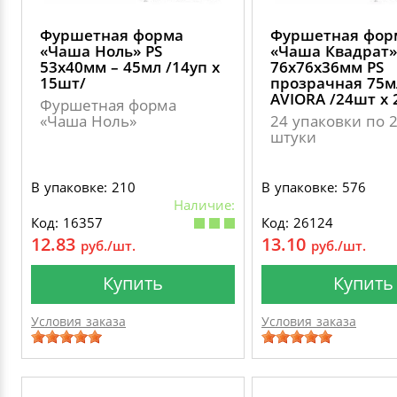
Фуршетная форма
Фуршетная фор
«Чаша Ноль» PS
«Чаша Квадрат»
53х40мм – 45мл /14уп х
76х76х36мм PS
15шт/
прозрачная 75м
AVIORA /24шт х 
Фуршетная форма
«Чаша Ноль»
24 упаковки по 
штуки
В упаковке: 210
В упаковке: 576
Наличие:
Код: 16357
Код: 26124
12.83
13.10
руб./шт.
руб./шт.
Купить
Купить
Условия заказа
Условия заказа