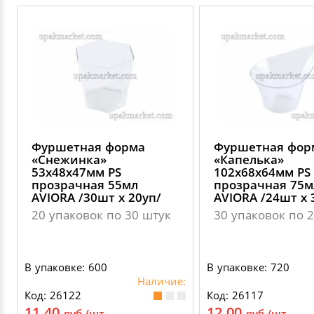
Фуршетная форма
Фуршетная фор
«Снежинка»
«Капелька»
53х48х47мм PS
102х68х64мм PS
прозрачная 55мл
прозрачная 75м
AVIORA /30шт х 20уп/
AVIORA /24шт х 
20 упаковок по 30 штук
30 упаковок по 
В упаковке: 600
В упаковке: 720
Наличие:
Код: 26122
Код: 26117
11.40
12.00
руб./шт.
руб./шт.