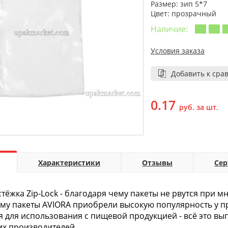
Размер: зип 5*7
Цвет: прозрачный
Наличие:
Условия заказа
Добавить к сра
0.17
руб. за шт.
Характеристики
Отзывы
Се
тёжка Zip-Lock - благодаря чему пакеты не рвутся при 
ему пакеты AVIORA приобрели высокую популярность у 
 для использования с пищевой продукцией - всё это вы
их производителей.