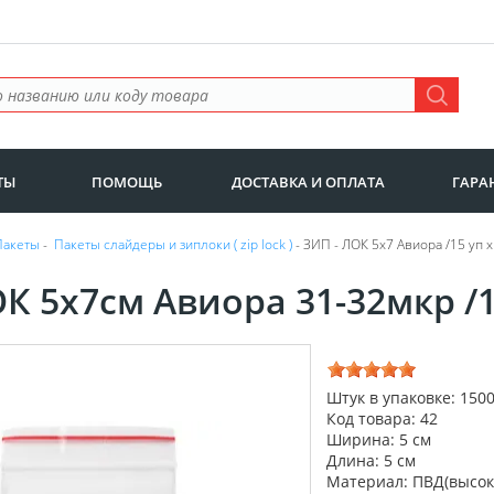
ТЫ
ПОМОЩЬ
ДОСТАВКА И ОПЛАТА
ГАРА
Пакеты
-
Пакеты слайдеры и зиплоки ( zip lock )
- ЗИП - ЛОК 5х7 Авиора /15 уп 
К 5х7см Авиора 31-32мкр /1
Штук в упаковке: 150
Код товара: 42
Ширина: 5 см
Длина: 5 см
Материал: ПВД(высок