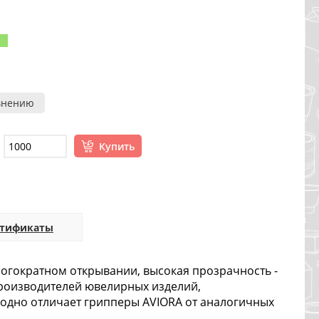
внению
Купить
ртификаты
многократном открывании, высокая прозрачность -
производителей ювелирных изделий,
годно отличает грипперы AVIORA от аналогичных