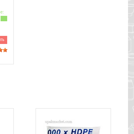
е:
ить