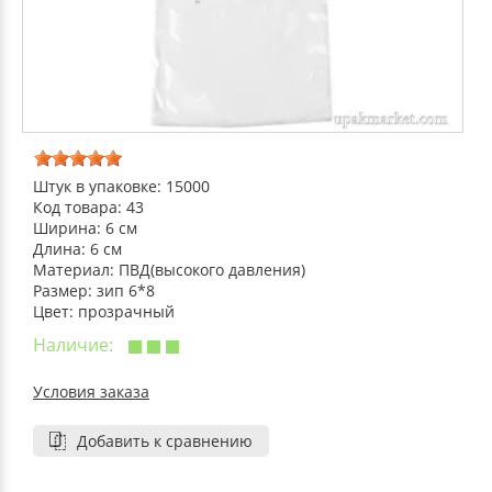
ДЕКОРАТИВНЫЕ УКРАШЕНИЯ
УПАКОВКА ДЛЯ ТОРТОВ
ВАТНО-БУМАЖНАЯ ПРОДУКЦИЯ
ИЗОЛЕНТЫ
СТИРАЛЬНЫЕ ПОРОШКИ
ПАКЕТЫ СЛАЙДЕРЫ И ЗИПЛОКИ ( ZIP LOC
УПАКОВКА ДЛЯ ЯИЦ
САЛФЕТКИ, ПОЛОТЕНЦА
КРЕППИРОВАННЫЕ ЛЕНТЫ
КОНДИЦИОНЕРЫ ДЛЯ БЕЛЬЯ
ПАКЕТЫ ПОЛИПРОПИЛЕНОВЫЕ
САЛФЕТКИ ВЛАЖНЫЕ
СКЛАДСКАЯ УПАКОВКА
СРЕДСТВА ДЛЯ УБОРКИ И ЧИСТКИ
ПАКЕТЫ С ПЕТЛЕВЫМИ РУЧКАМИ
Штук в упаковке: 15000
Код товара: 43
ТУАЛЕТНАЯ БУМАГА
СРЕДСТВА ДЛЯ МЫТЬЯ ПОСУДЫ
Ширина: 6 см
ПАКЕТЫ С ВЫРУБНЫМИ РУЧКАМИ
Длина: 6 см
Материал: ПВД(высокого давления)
НИКА
Размер: зип 6*8
ПЛАСТИКОВЫЕ И БУМАЖНЫЕ ПАКЕТЫ
Цвет: прозрачный
Наличие:
ФЛОРЕАЛЬ
КУРЬЕРСКИЕ И ПОЧТОВЫЕ ПАКЕТЫ
Условия заказа
СИНЕРГЕТИК
Добавить к сравнению
АВТОХИМИЯ