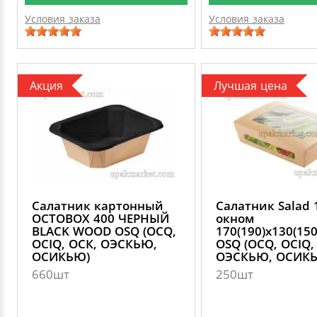
Условия заказа
Условия заказа
Акция
Лучшая цена
Салатник картонный
Салатник Salad 
OCTOBOX 400 ЧЕРНЫЙ
окном
BLACK WOOD OSQ (OCQ,
170(190)х130(15
OCIQ, ОСК, ОЭСКЬЮ,
OSQ (OCQ, OCIQ,
ОСИКЬЮ)
ОЭСКЬЮ, ОСИК
660шт
250шт