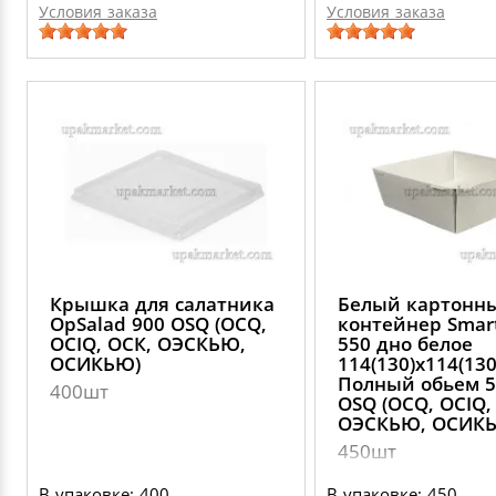
Условия заказа
Условия заказа
Крышка для салатника
Белый картонн
OpSalad 900 OSQ (OCQ,
контейнер Smar
OCIQ, ОСК, ОЭСКЬЮ,
550 дно белое
ОСИКЬЮ)
114(130)х114(130
Полный обьем 
400шт
OSQ (OCQ, OCIQ,
ОЭСКЬЮ, ОСИК
450шт
В упаковке: 400
В упаковке: 450