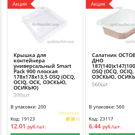
Акция
Акция
ДЕКОРАТИВНЫЕ УКРАШЕНИЯ
УПАКОВКА ДЛЯ ТОРТОВ
ВАТНО-БУМАЖНАЯ ПРОДУКЦИЯ
ИЗОЛЕНТЫ
СТИРАЛЬНЫЕ ПОРОШКИ
ПАКЕТЫ СЛАЙДЕРЫ И ЗИПЛОКИ ( ZIP LOC
УПАКОВКА ДЛЯ ЯИЦ
САЛФЕТКИ, ПОЛОТЕНЦА
КРЕППИРОВАННЫЕ ЛЕНТЫ
КОНДИЦИОНЕРЫ ДЛЯ БЕЛЬЯ
ПАКЕТЫ ПОЛИПРОПИЛЕНОВЫЕ
САЛФЕТКИ ВЛАЖНЫЕ
СКЛАДСКАЯ УПАКОВКА
СРЕДСТВА ДЛЯ УБОРКИ И ЧИСТКИ
ПАКЕТЫ С ПЕТЛЕВЫМИ РУЧКАМИ
Крышка для
Салатник OCTO
ТУАЛЕТНАЯ БУМАГА
СРЕДСТВА ДЛЯ МЫТЬЯ ПОСУДЫ
контейнера
ДНО
универсальный Smart
187(140)х147(100
ПАКЕТЫ С ВЫРУБНЫМИ РУЧКАМИ
Pack 900 плоская
OSQ (OCQ, OCIQ,
178х178х13,5 OSQ (OCQ,
ОЭСКЬЮ, ОСИК
НИКА
OCIQ, ОСК, ОЭСКЬЮ,
560шт
ПЛАСТИКОВЫЕ И БУМАЖНЫЕ ПАКЕТЫ
ОСИКЬЮ)
ФЛОРЕАЛЬ
200шт
КУРЬЕРСКИЕ И ПОЧТОВЫЕ ПАКЕТЫ
В упаковке: 200
В упаковке: 560
СИНЕРГЕТИК
Наличие:
Код: 19123
Код: 23117
12.01
6.44
руб./шт.
руб./шт.
АВТОХИМИЯ