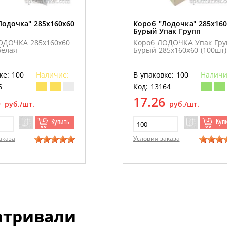
Лодочка" 285х160х60
Короб "Лодочка" 285х160
Бурый Упак Групп
ОДОЧКА 285х160х60
Короб ЛОДОЧКА Упак Гру
белая
Бурый 285х160х60 (100шт)
ке: 100
Наличие:
В упаковке: 100
Наличи
6
Код: 13164
6
17.26
руб./шт.
руб./шт.
Купить
Куп
аказа
Условия заказа
атривали