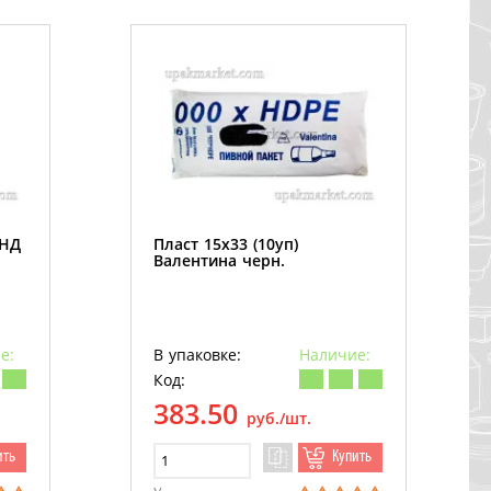
ПНД
Пласт 15х33 (10уп)
Валентина черн.
е:
В упаковке:
Наличие:
Код:
383.50
руб./шт.
ить
Купить