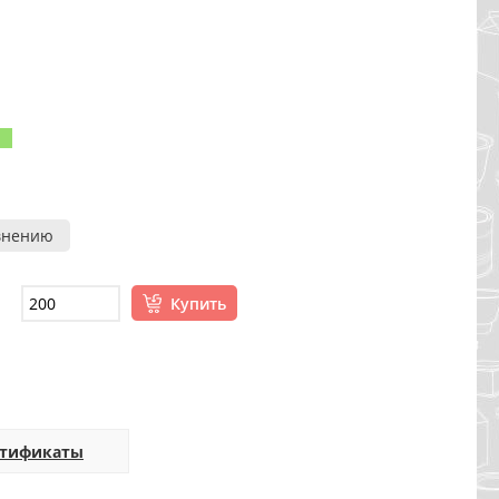
внению
Купить
ртификаты