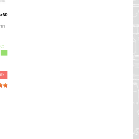
х60
пп
е:
ить