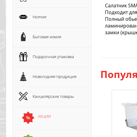
Салатник SMA
Подходит для
Homver
Полный обьем
ламинированн
замки (крышк
Бытовая химия
Подарочная упаковка
Популя
Новогодняя продукция
Канцелярские товары
АКЦИИ