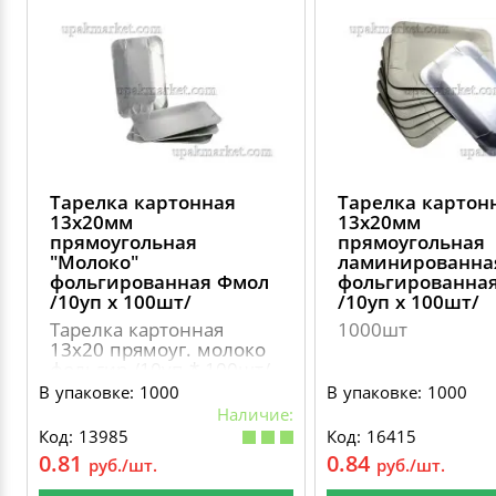
ДЕКОРАТИВНЫЕ УКРАШЕНИЯ
УПАКОВКА ДЛЯ ТОРТОВ
ВАТНО-БУМАЖНАЯ ПРОДУКЦИЯ
ИЗОЛЕНТЫ
СТИРАЛЬНЫЕ ПОРОШКИ
ПАКЕТЫ СЛАЙДЕРЫ И ЗИПЛОКИ ( ZIP LOC
УПАКОВКА ДЛЯ ЯИЦ
САЛФЕТКИ, ПОЛОТЕНЦА
КРЕППИРОВАННЫЕ ЛЕНТЫ
КОНДИЦИОНЕРЫ ДЛЯ БЕЛЬЯ
ПАКЕТЫ ПОЛИПРОПИЛЕНОВЫЕ
САЛФЕТКИ ВЛАЖНЫЕ
СКЛАДСКАЯ УПАКОВКА
СРЕДСТВА ДЛЯ УБОРКИ И ЧИСТКИ
ПАКЕТЫ С ПЕТЛЕВЫМИ РУЧКАМИ
Тарелка картонная
Тарелка картон
ТУАЛЕТНАЯ БУМАГА
СРЕДСТВА ДЛЯ МЫТЬЯ ПОСУДЫ
13х20мм
13х20мм
прямоугольная
прямоугольная
ПАКЕТЫ С ВЫРУБНЫМИ РУЧКАМИ
"Молоко"
ламинированна
фольгированная Фмол
фольгированна
НИКА
/10уп х 100шт/
/10уп х 100шт/
ПЛАСТИКОВЫЕ И БУМАЖНЫЕ ПАКЕТЫ
Тарелка картонная
1000шт
ФЛОРЕАЛЬ
13х20 прямоуг. молоко
фольгир /10уп * 100шт/
КУРЬЕРСКИЕ И ПОЧТОВЫЕ ПАКЕТЫ
(1000шт)
В упаковке: 1000
В упаковке: 1000
СИНЕРГЕТИК
Наличие:
Код: 13985
Код: 16415
0.81
0.84
руб./шт.
руб./шт.
АВТОХИМИЯ