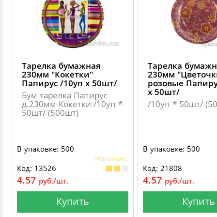
Тарелка бумажная
Тарелка бумажн
230мм "Кокетки"
230мм "Цветочк
Папирус /10уп х 50шт/
розовые Папиру
х 50шт/
Бум тарелка Папирус
д.230мм Кокетки /10уп *
/10уп * 50шт/ (5
50шт/ (500шт)
В упаковке: 500
В упаковке: 500
Наличие:
Код: 13526
Код: 21808
4.57
4.57
руб./шт.
руб./шт.
Купить
Купить