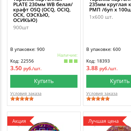
PLATE 230мм WB белая/
235мм круглая 
крафт OSQ (OCQ, OCIQ,
РМП /6уп х 100ш
ОСК, ОЭСКЬЮ,
1х600 шт.
ОСИКЬЮ)
900шт
В упаковке: 900
В упаковке: 600
Наличие:
Код: 22556
Код: 18393
3.50
3.88
руб./шт.
руб./шт.
Купить
Купить
Условия заказа
Условия заказа
Акция
Лучшая цена