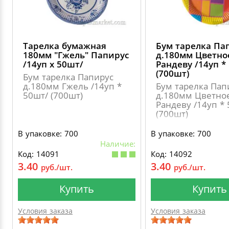
Тарелка бумажная
Бум тарелка Па
180мм "Гжель" Папирус
д.180мм Цветно
/14уп х 50шт/
Рандеву /14уп *
(700шт)
Бум тарелка Папирус
д.180мм Гжель /14уп *
Бум тарелка Пап
50шт/ (700шт)
д.180мм Цветно
Рандеву /14уп *
(700шт)
В упаковке: 700
В упаковке: 700
Наличие:
Код: 14091
Код: 14092
3.40
3.40
руб./шт.
руб./шт.
Купить
Купить
Условия заказа
Условия заказа