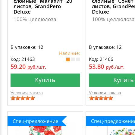
слойные "Малахит" 20
слойные "Сонет"
листов, GrandPero
листов, GrandPe
Deluxe
Deluxe
100% целлюлоза
100% целлюлоза
В упаковке: 12
В упаковке: 12
Наличие:
Код: 21463
Код: 21466
59.20
53.80
руб./шт.
руб./шт.
Купить
Купить
Условия заказа
Условия заказа
Спец-предложение
Спец-предложени