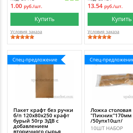
1.00
13.54
руб./шт.
руб./шт.
Купить
Купить
Условия заказа
Условия заказа
Спец-предложение
Спец-предложени
Пакет крафт без ручки
Ложка столовая
б/п 120х80х250 крафт
"Пикник"170мм
бурый 50гр ЭДВ с
/50упх10шт/
добавлением
10ШТ НАБОР
вторичного сырья