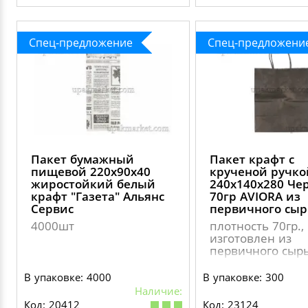
Спец-предложение
Спец-предложени
Пакет бумажный
Пакет крафт с
пищевой 220х90х40
крученой ручко
жиростойкий белый
240х140х280 Че
крафт "Газета" Альянс
70гр AVIORA из
Сервис
первичного сыр
4000шт
плотность 70гр.,
изготовлен из
первичного сыр
В упаковке: 4000
В упаковке: 300
Наличие:
Код: 20412
Код: 23124