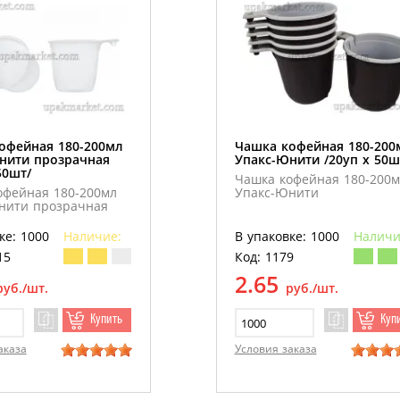
офейная 180-200мл
Чашка кофейная 180-200
нити прозрачная
Упакс-Юнити /20уп х 50ш
50шт/
Чашка кофейная 180-200м
офейная 180-200мл
Упакс-Юнити
нити прозрачная
ке: 1000
Наличие:
В упаковке: 1000
Наличи
15
Код: 1179
2.65
руб./шт.
руб./шт.
Купить
Куп
аказа
Условия заказа