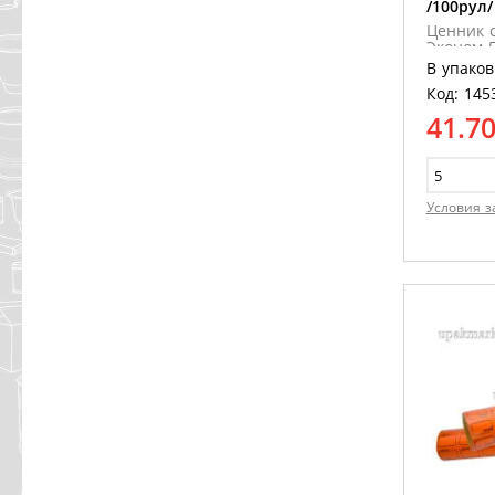
/100рул/
Ценник с
Эконом 5
ценников
В упаков
/100рул/
Код: 145
41.7
Условия з