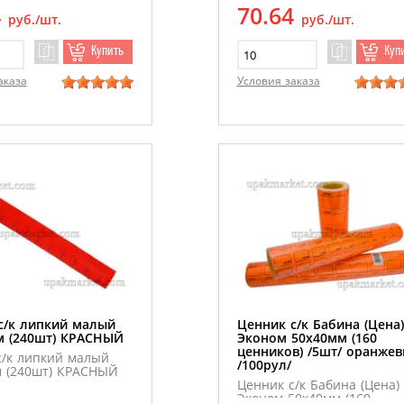
4
70.64
руб./шт.
руб./шт.
Купить
Куп
аказа
Условия заказа
с/к липкий малый
Ценник с/к Бабина (Цена)
м (240шт) КРАСНЫЙ
Эконом 50х40мм (160
ценников) /5шт/ оранже
с/к липкий малый
/100рул/
м (240шт) КРАСНЫЙ
Ценник с/к Бабина (Цена)
Эконом 50х40мм (160