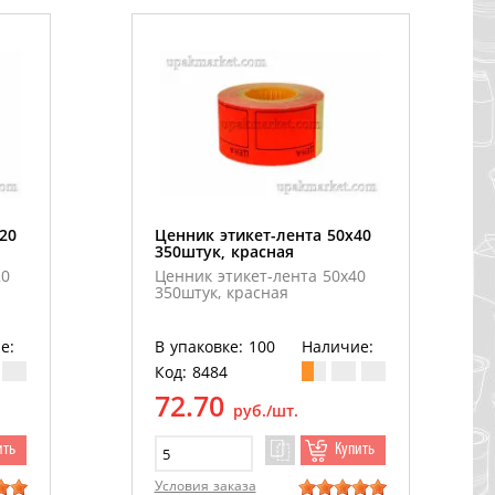
20
Ценник этикет-лента 50х40
350штук, красная
20
Ценник этикет-лента 50х40
350штук, красная
е:
В упаковке: 100
Наличие:
Код: 8484
72.70
руб./шт.
ить
Купить
Условия заказа