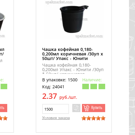
мл
Чашка кофейная 0,180-
т/
0,200мл коричневая /30уп х
50шт/ Упакс - Юнити
л
Чашка кофейная 0,180-
0,200мл Упакс - Юнити /30уп
* 50шт/ коричневая
е:
В упаковке: 1500
Наличие:
Код: 24041
2.37
руб./шт.
ить
Купить
Условия заказа