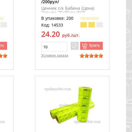
/200рул/
Ценник с/к Бабина (Цена)
Эконом 25х35мм (160
ценников) /10шт/ зеленый
е:
В упаковке: 200
Наличие:
/200рул/
Код: 14533
24.20
руб./шт.
ить
Купить
Условия заказа