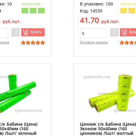
ценников) /5шт/ оранжев
ке: 10
Наличие:
В упаковке: 100
Наличи
/100рул/
3
Код: 14539
4
41.70
руб./шт.
руб./шт.
Купить
Куп
аказа
Условия заказа
/к Бабина (Цена)
Ценник с/к Бабина (Цена)
50х40мм (160
Эконом 50х40мм (160
в) /5шт/ зеленый
ценников) /5шт/ желтый