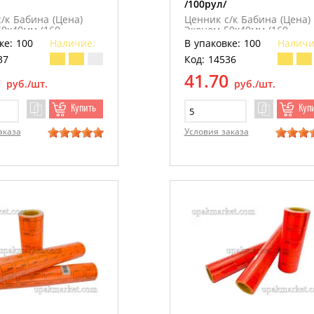
/100рул/
/к Бабина (Цена)
Ценник с/к Бабина (Цена)
0х40мм (160
Эконом 50х40мм (160
) /5шт/ зеленый
ценников) /5шт/ желтый
ке: 100
Наличие:
В упаковке: 100
Наличи
/100рул
37
Код: 14536
0
41.70
руб./шт.
руб./шт.
Купить
Куп
аказа
Условия заказа