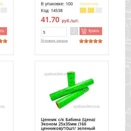
ый
ценников) /5шт/ красный
е:
В упаковке: 100
Наличие:
/100рул/
Код: 14538
41.70
руб./шт.
ить
Купить
Условия заказа
Ценник с/к Бабина (Цена)
Эконом 25х35мм (160
ценников)/10шт/ зеленый