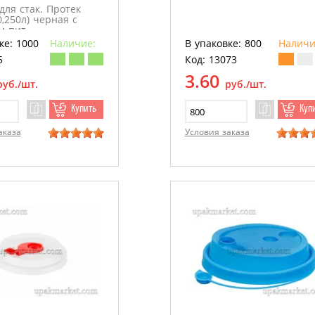
ля стак. Протек
0,250л) черная с
м пит.
ке: 1000
Наличие:
В упаковке: 800
Наличи
5
Код: 13073
3.60
руб./шт.
руб./шт.
Купить
Куп
аказа
Условия заказа