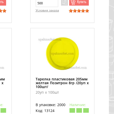
ить
Купить
Условия заказа
5мм
Тарелка пластиковая 205мм
 х
желтая Позитрон 8гр /20уп х
100шт/
20уп х 100шт
е:
В упаковке: 2000
Наличие:
Код: 13124