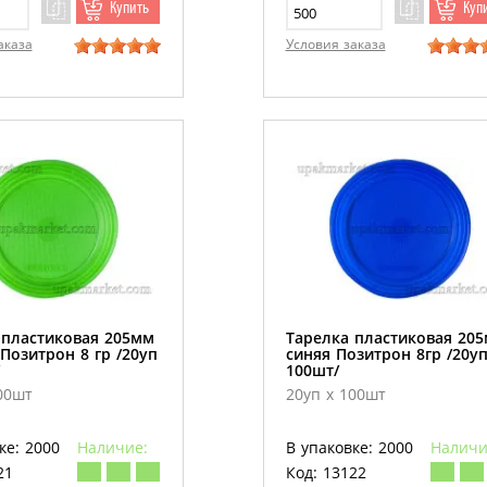
Купить
Куп
аказа
Условия заказа
 пластиковая 205мм
Тарелка пластиковая 20
Позитрон 8 гр /20уп
синяя Позитрон 8гр /20уп
100шт/
00шт
20уп х 100шт
ке: 2000
Наличие:
В упаковке: 2000
Наличи
21
Код: 13122