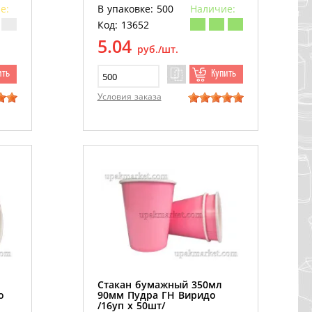
е:
В упаковке: 500
Наличие:
Код: 13652
5.04
руб./шт.
ить
Купить
Условия заказа
Стакан бумажный 350мл
о
90мм Пудра ГН Виридо
/16уп х 50шт/