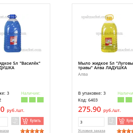
дкое 5л "Василёк"
Мыло жидкое 5л "Лугов
АДУШКА
травы" Алва ЛАДУШКА
Алва
ке: 3
Наличие:
В упаковке: 3
Наличи
2
Код: 6403
90
275.90
руб./шт.
руб./шт.
Купить
Куп
аказа
Условия заказа