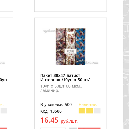
Пакет 38х47 Батист
0уп
Интерпак /10уп х 50шт/
10уп х 50шт 60 мкм.,
ламинир.
е:
В упаковке: 500
Наличие:
Код: 13586
16.45
руб./шт.