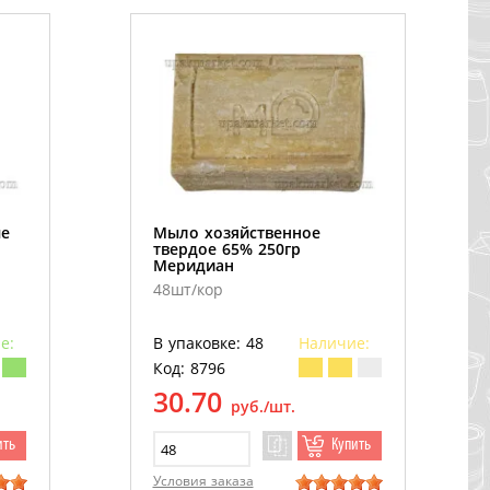
ые
Мыло хозяйственное
твердое 65% 250гр
Меридиан
48шт/кор
е:
В упаковке: 48
Наличие:
Код: 8796
30.70
руб./шт.
ить
Купить
Условия заказа