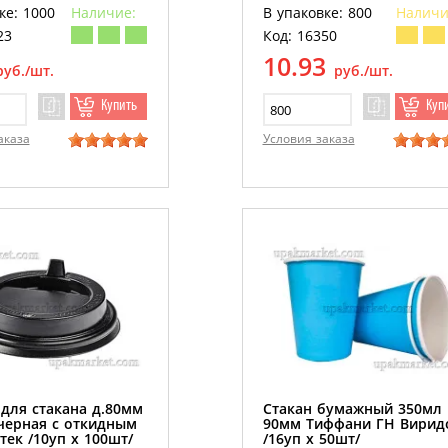
ке: 1000
Наличие:
В упаковке: 800
Наличи
23
Код: 16350
10.93
руб./шт.
руб./шт.
Купить
Куп
аказа
Условия заказа
для стакана д.80мм
Стакан бумажный 350мл
 черная с откидным
90мм Тиффани ГН Вирид
тек /10уп х 100шт/
/16уп х 50шт/