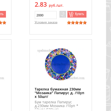
2.83
руб./шт.
ить
Купить
Условия заказа
Тарелка бумажная 230мм
"Мозаика" Папирус д. /10уп
х 50шт/
Бум тарелка Папирус
д.230мм Мозаика /10уп *
50шт/ (500шт)