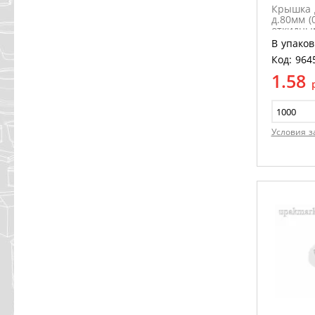
Крышка д
д.80мм (
откидны
В упаков
Код: 964
1.58
Условия з