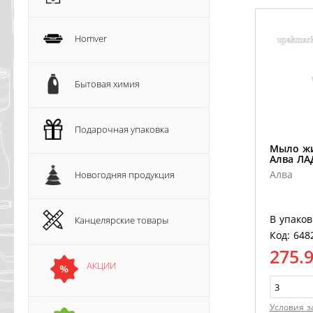
Homver
Бытовая химия
Подарочная упаковка
Мыло жи
Алва Л
Алва
Новогодняя продукция
В упаков
Канцелярские товары
Код: 648
275.
АКЦИИ
Условия з