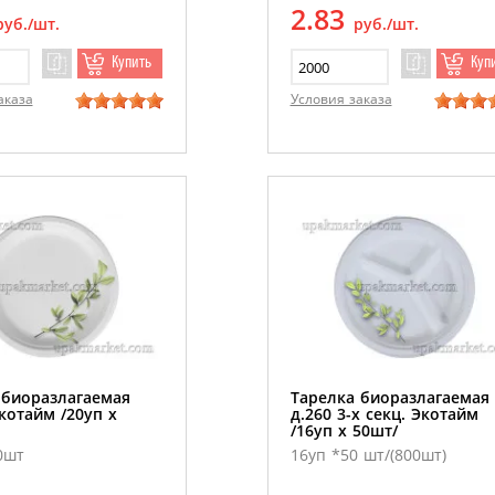
2.83
руб./шт.
руб./шт.
Купить
Куп
аказа
Условия заказа
 биоразлагаемая
Тарелка биоразлагаемая
котайм /20уп х
д.260 3-х секц. Экотайм
/16уп х 50шт/
0шт
16уп *50 шт/(800шт)