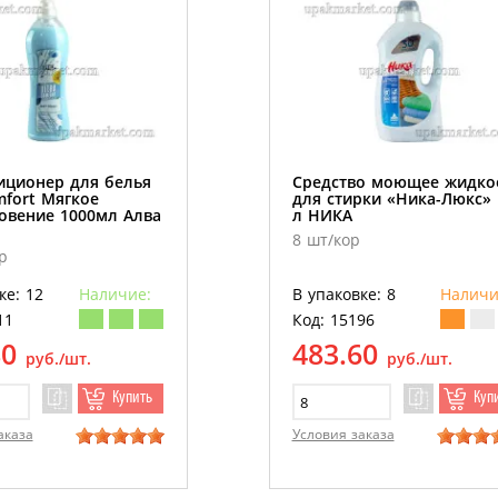
иционер для белья
Средство моющее жидко
mfort Мягкое
для стирки «Ника-Люкс» 
овение 1000мл Алва
л НИКА
8 шт/кор
р
ке: 12
Наличие:
В упаковке: 8
Наличи
11
Код: 15196
80
483.60
руб./шт.
руб./шт.
Купить
Куп
аказа
Условия заказа