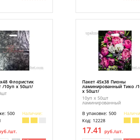
8х48 Флористик
Пакет 45х38 Пионы
 /10уп х 50шт/
ламинированный Тико /1
х 50шт/
0шт
10уп х 50шт
ламинированный
ке: 500
Наличие:
В упаковке: 500
Наличи
1
Код: 12228
17.41
руб./шт.
руб./шт.