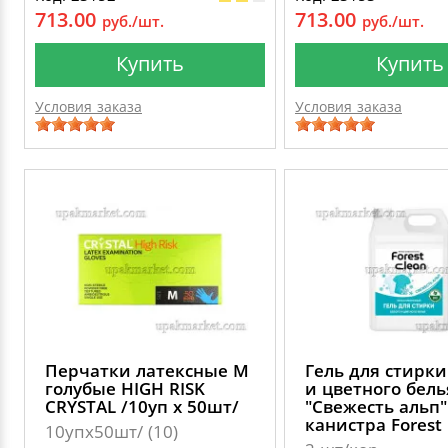
713.00
713.00
руб./шт.
руб./шт.
Купить
Купить
Условия заказа
Условия заказа
Перчатки латексные М
Гель для стирки
голубые HIGH RISK
и цветного бель
CRYSTAL /10уп х 50шт/
"Свежесть альп"
канистра Forest
10упх50шт/ (10)