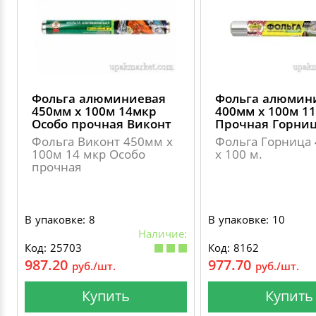
ДЕКОРАТИВНЫЕ УКРАШЕНИЯ
УПАКОВКА ДЛЯ ТОРТОВ
ВАТНО-БУМАЖНАЯ ПРОДУКЦИЯ
ИЗОЛЕНТЫ
СТИРАЛЬНЫЕ ПОРОШКИ
ПАКЕТЫ СЛАЙДЕРЫ И ЗИПЛОКИ ( ZIP LOC
УПАКОВКА ДЛЯ ЯИЦ
САЛФЕТКИ, ПОЛОТЕНЦА
КРЕППИРОВАННЫЕ ЛЕНТЫ
КОНДИЦИОНЕРЫ ДЛЯ БЕЛЬЯ
ПАКЕТЫ ПОЛИПРОПИЛЕНОВЫЕ
Фольга алюминиевая
Фольга алюмин
САЛФЕТКИ ВЛАЖНЫЕ
СКЛАДСКАЯ УПАКОВКА
СРЕДСТВА ДЛЯ УБОРКИ И ЧИСТКИ
450мм х 100м 14мкр
400мм х 100м 1
ПАКЕТЫ С ПЕТЛЕВЫМИ РУЧКАМИ
Особо прочная Виконт
Прочная Горни
ТУАЛЕТНАЯ БУМАГА
СРЕДСТВА ДЛЯ МЫТЬЯ ПОСУДЫ
Фольга Виконт 450мм х
Фольга Горница
100м 14 мкр Особо
х 100 м.
ПАКЕТЫ С ВЫРУБНЫМИ РУЧКАМИ
прочная
НИКА
ПЛАСТИКОВЫЕ И БУМАЖНЫЕ ПАКЕТЫ
В упаковке: 8
В упаковке: 10
ФЛОРЕАЛЬ
Наличие:
КУРЬЕРСКИЕ И ПОЧТОВЫЕ ПАКЕТЫ
Код: 25703
Код: 8162
СИНЕРГЕТИК
987.20
977.70
руб./шт.
руб./шт.
Купить
Купить
АВТОХИМИЯ