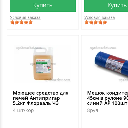
Купить
Купить
Условия заказа
Условия заказа
Моющее средство для
Мешок кондите
печей Антипригар
45см в рулоне 9
5,2кг Флореаль ЧЗ
синий AP 100шт
4 шт/кор
8рул