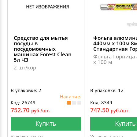
Средство для мытья
Фольга алюмин
посуды в
440мм х 100м 8
посудомоечных
Стандартная Го
машинах Forest Clean
Фольга Горница
5л ЧЗ
х 100 м
2 шт/кор
В упаковке: 2
В упаковке: 12
Наличие:
Код: 26749
Код: 8349
752.70
747.50
руб./шт.
руб./шт.
Купить
Купить
Условия заказа
Условия заказа