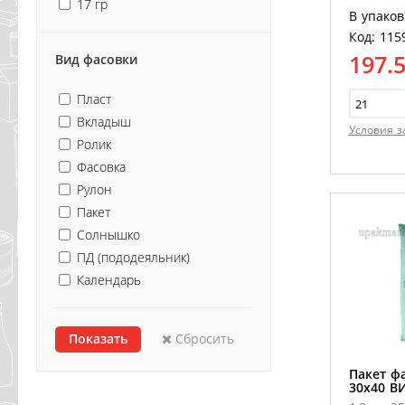
17 гр
В упаков
Код: 115
197.
Вид фасовки
Пласт
Вкладыш
Условия з
Ролик
Фасовка
Рулон
Пакет
Солнышко
ПД (пододеяльник)
Календарь
Сбросить
Пакет ф
30х40 В