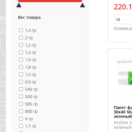
220.
Вес товара
Условия з
1,4 гр
2 гр
1,2 гр
1,3 гр
1,9 гр
1,8 гр
1,5 гр
0,9 гр
540 гр
500 гр
585 гр
Пакет ф
800 гр
30х40 М
зеленый
4 гр
РУЛОН 30
1,7 гр
зеленый