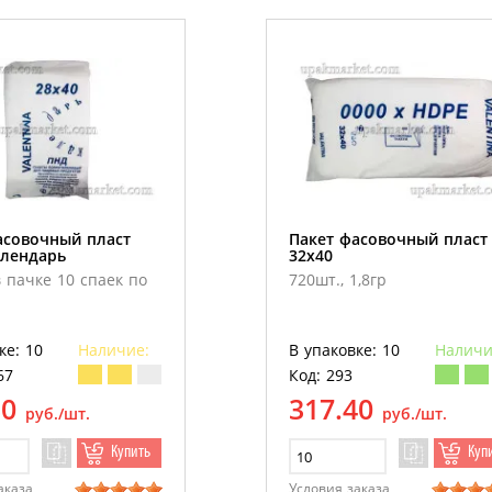
асовочный пласт
Пакет фасовочный пласт
алендарь
32х40
в пачке 10 спаек по
720шт., 1,8гр
ке: 10
Наличие:
В упаковке: 10
Наличи
67
Код: 293
30
317.40
руб./шт.
руб./шт.
Купить
Куп
аказа
Условия заказа