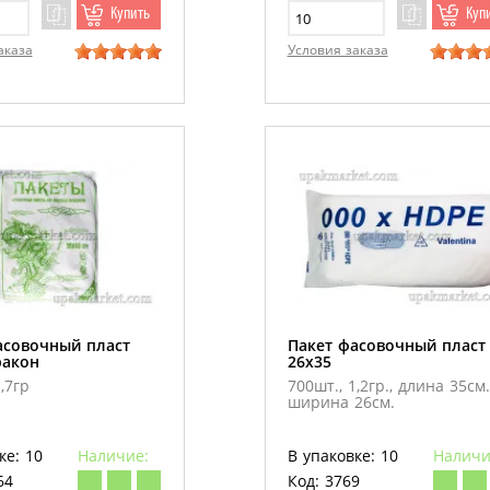
Купить
Куп
аказа
Условия заказа
асовочный пласт
Пакет фасовочный пласт
ракон
26х35
,7гр
700шт., 1,2гр., длина 35см.
ширина 26см.
ке: 10
Наличие:
В упаковке: 10
Наличи
64
Код: 3769