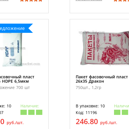
редложение
асовочный пласт
Пакет фасовочный пласт
5 HDPE 6,5мкм
26х35 Дракон
ложение 700 шт
750шт., 1,2гр
ке: 10
Наличие:
В упаковке: 10
Наличи
07
Код: 11196
00
246.80
руб./шт.
руб./шт.