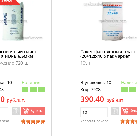
 цена
асовочный пласт
Пакет фасовочный пласт
40 HDPE 6,5мкм
(20+12)х40 Упакмаркет
ожение 720 шт
10уп
ке: 10
Наличие:
В упаковке: 10
Наличи
08
Код: 7908
20
390.40
руб./шт.
руб./шт.
Купить
Куп
аказа
Условия заказа