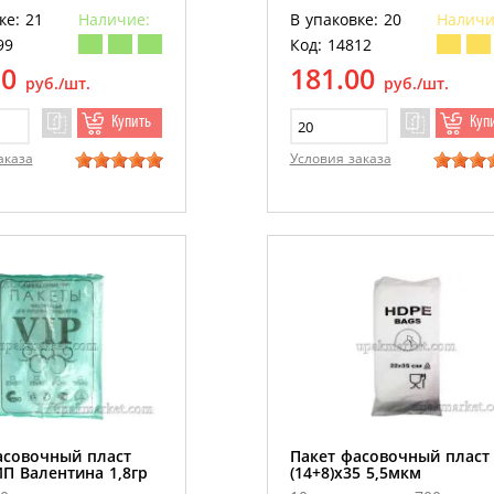
ке: 21
Наличие:
В упаковке: 20
Наличи
99
Код: 14812
50
181.00
руб./шт.
руб./шт.
Купить
Куп
аказа
Условия заказа
асовочный пласт
Пакет фасовочный пласт
ИП Валентина 1,8гр
(14+8)х35 5,5мкм