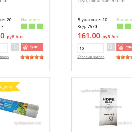
50шт
10уп, вложение 700 шт
ке: 20
Наличие:
В упаковке: 10
Наличи
17
Код: 7570
90
161.00
руб./шт.
руб./шт.
Купить
Куп
аказа
Условия заказа
ндуем