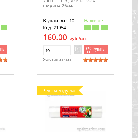
700шт., 1гр., длина 35см.,
ширина 26см.
е:
В упаковке: 10
Наличие:
Код: 21954
160.00
руб./шт.
ить
Купить
Условия заказа
Рекомендуем