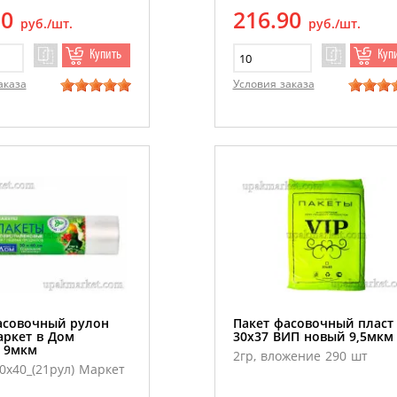
10
216.90
руб./шт.
руб./шт.
Купить
Куп
аказа
Условия заказа
асовочный рулон
Пакет фасовочный пласт
аркет в Дом
30х37 ВИП новый 9,5мкм
 9мкм
2гр, вложение 290 шт
х40_(21рул) Маркет