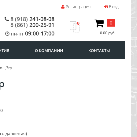
Регистрация
Вход
8 (918)
241-08-08
0
0
8 (861)
200-25-91
09:00-17:00
пн-пт
0.00 руб.
НТИЯ
О КОМПАНИИ
КОНТАКТЫ
п.1,3гр
р
00
го давления)