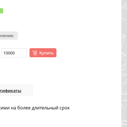
внению
Купить
ртификаты
жими на более длительный срок