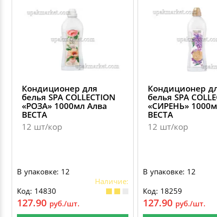
ДЕКОРАТИВНЫЕ УКРАШЕНИЯ
УПАКОВКА ДЛЯ ТОРТОВ
ВАТНО-БУМАЖНАЯ ПРОДУКЦИЯ
ИЗОЛЕНТЫ
СТИРАЛЬНЫЕ ПОРОШКИ
ПАКЕТЫ СЛАЙДЕРЫ И ЗИПЛОКИ ( ZIP LOC
УПАКОВКА ДЛЯ ЯИЦ
САЛФЕТКИ, ПОЛОТЕНЦА
КРЕППИРОВАННЫЕ ЛЕНТЫ
КОНДИЦИОНЕРЫ ДЛЯ БЕЛЬЯ
ПАКЕТЫ ПОЛИПРОПИЛЕНОВЫЕ
САЛФЕТКИ ВЛАЖНЫЕ
СКЛАДСКАЯ УПАКОВКА
СРЕДСТВА ДЛЯ УБОРКИ И ЧИСТКИ
ПАКЕТЫ С ПЕТЛЕВЫМИ РУЧКАМИ
Кондиционер для
Кондиционер д
ТУАЛЕТНАЯ БУМАГА
СРЕДСТВА ДЛЯ МЫТЬЯ ПОСУДЫ
белья SPA COLLECTION
белья SPA COLL
«РОЗА» 1000мл Алва
«СИРЕНЬ» 1000м
ПАКЕТЫ С ВЫРУБНЫМИ РУЧКАМИ
ВЕСТА
ВЕСТА
НИКА
12 шт/кор
12 шт/кор
ПЛАСТИКОВЫЕ И БУМАЖНЫЕ ПАКЕТЫ
ФЛОРЕАЛЬ
КУРЬЕРСКИЕ И ПОЧТОВЫЕ ПАКЕТЫ
В упаковке: 12
В упаковке: 12
СИНЕРГЕТИК
Наличие:
Код: 14830
Код: 18259
127.90
127.90
руб./шт.
руб./шт.
АВТОХИМИЯ