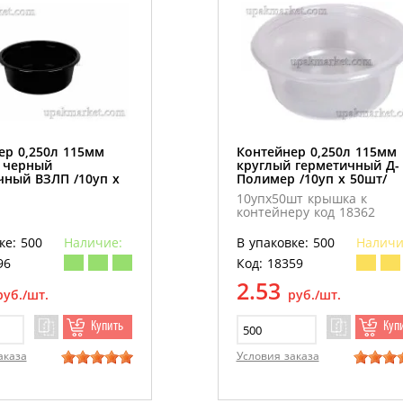
ер 0,250л 115мм
Контейнер 0,250л 115мм
 черный
круглый герметичный Д-
чный ВЗЛП /10уп х
Полимер /10уп х 50шт/
10упх50шт крышка к
контейнеру код 18362
ке: 500
Наличие:
В упаковке: 500
Наличи
96
Код: 18359
2.53
руб./шт.
руб./шт.
Купить
Куп
аказа
Условия заказа