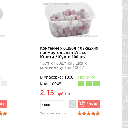
Контейнер 0,250л 108х82х49
прямоугольный Упакс-
Юнити /10уп х 100шт/
10уп х 100шт крышка к
контейнеру код 10067
е:
В упаковке: 1000
Наличие:
Код: 10048
2.15
руб./шт.
ить
Купить
Условия заказа