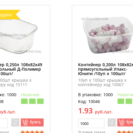
ндуем
ер 0,250л 108х82х49
Контейнер 0,200л 108х82
ольный Д-Полимер
прямоугольный Упакс-
100шт/
Юнити /10уп х 100шт/
100шт крышка к
10уп х 100шт крышка к
ру код 15111
контейнеру код 10067
ке: 1000
Наличие:
В упаковке: 1000
Наличи
08
Код: 10046
1.93
руб./шт.
руб./шт.
Купить
Куп
аказа
Условия заказа