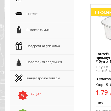
Рекоме
Homver
Бытовая химия
Подарочная упаковка
Контейн
прямоуг
/10уп х 
Новогодняя продукция
10 уп х 
контейне
Канцелярские товары
В упаков
Код: 151
1.79
АКЦИИ
Условия з