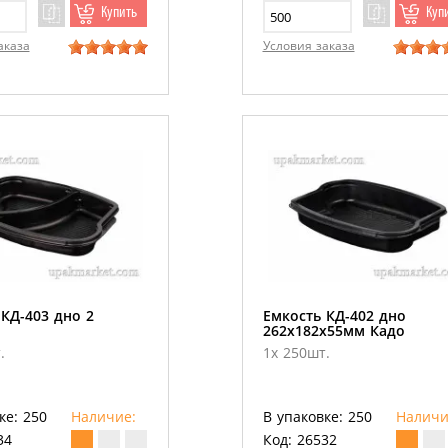
Купить
Куп
аказа
Условия заказа
КД-403 дно 2
Емкость КД-402 дно
262х182х55мм Кадо
.
1х 250шт.
ке: 250
Наличие:
В упаковке: 250
Наличи
34
Код: 26532