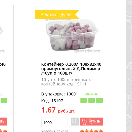
Рекомендуем
х40
Контейнер 0,200л 108х82х40
прямоугольный Д-Полимер
/10уп х 100шт/
10 уп х 100шт крышка к
контейнеру код 15111
е:
В упаковке: 1000
Наличие:
Код: 15107
1.67
руб./шт.
ить
Купить
Условия заказа