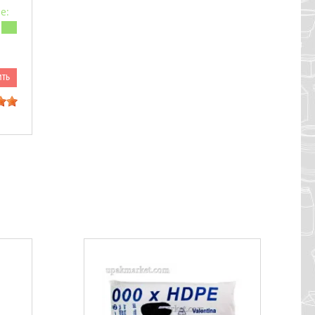
е:
ить