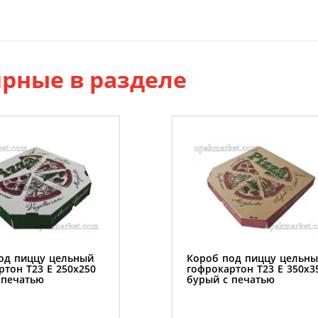
рные в разделе
од пиццу цельный
Короб под пиццу цельн
ртон Т23 Е 250х250
гофрокартон Т23 Е 350х3
 печатью
бурый с печатью