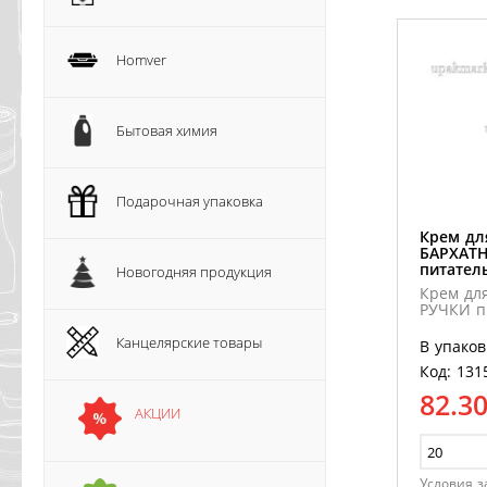
Homver
Бытовая химия
Подарочная упаковка
Крем дл
БАРХАТ
питател
Новогодняя продукция
Крем дл
РУЧКИ п
Канцелярские товары
В упаков
Код: 131
82.3
АКЦИИ
Условия з