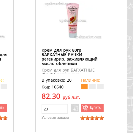
Крем для рук 80гр
для
БАРХАТНЫЕ РУЧКИ
и
регенирир. заживляющий
масло облепихи
Крем для рук БАРХАТНЫЕ
РУЧКИ регенирир.
заживляющий масло
е:
В упаковке: 20
Наличие:
облепихи 80гр
Код: 10640
82.30
руб./шт.
ить
Купить
Условия заказа