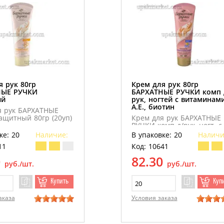
я рук 80гр
Крем для рук 80гр
НЫЕ РУЧКИ
БАРХАТНЫЕ РУЧКИ комп 
ый
рук, ногтей с витаминам
А.Е., биотин
я рук БАРХАТНЫЕ
ащитный 80гр (20уп)
Крем для рук БАРХАТНЫЕ
РУЧКИ комп д/рук, ногт. с
вит. А.Е., биотин 80гр
ке: 20
Наличие:
В упаковке: 20
Наличи
11
Код: 10641
0
82.30
руб./шт.
руб./шт.
Купить
Куп
аказа
Условия заказа