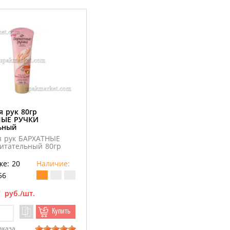
я рук 80гр
НЫЕ РУЧКИ
ьный
я рук БАРХАТНЫЕ
итательный 80гр
ке: 20
Наличие:
56
0
руб./шт.
Купить
аказа