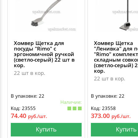
ДЕКОРАТИВНЫЕ УКРАШЕНИЯ
УПАКОВКА ДЛЯ ТОРТОВ
ВАТНО-БУМАЖНАЯ ПРОДУКЦИЯ
ИЗОЛЕНТЫ
СТИРАЛЬНЫЕ ПОРОШКИ
ПАКЕТЫ СЛАЙДЕРЫ И ЗИПЛОКИ ( ZIP LOC
УПАКОВКА ДЛЯ ЯИЦ
САЛФЕТКИ, ПОЛОТЕНЦА
КРЕППИРОВАННЫЕ ЛЕНТЫ
КОНДИЦИОНЕРЫ ДЛЯ БЕЛЬЯ
ПАКЕТЫ ПОЛИПРОПИЛЕНОВЫЕ
Хомвер Щетка для
Хомвер Щетка
САЛФЕТКИ ВЛАЖНЫЕ
СКЛАДСКАЯ УПАКОВКА
СРЕДСТВА ДЛЯ УБОРКИ И ЧИСТКИ
посуды "Rimo" с
"Ленивка" для п
ПАКЕТЫ С ПЕТЛЕВЫМИ РУЧКАМИ
эргономичной ручкой
"Rimo" комплект
(светло-серый) 22 шт в
складным совко
ТУАЛЕТНАЯ БУМАГА
СРЕДСТВА ДЛЯ МЫТЬЯ ПОСУДЫ
кор.
(светло-серый) 
ПАКЕТЫ С ВЫРУБНЫМИ РУЧКАМИ
кор.
22 шт в кор.
22 шт в кор.
НИКА
ПЛАСТИКОВЫЕ И БУМАЖНЫЕ ПАКЕТЫ
В упаковке: 22
В упаковке: 22
ФЛОРЕАЛЬ
Наличие:
КУРЬЕРСКИЕ И ПОЧТОВЫЕ ПАКЕТЫ
Код: 23555
Код: 23558
СИНЕРГЕТИК
74.40
373.00
руб./шт.
руб./шт.
Купить
Купить
АВТОХИМИЯ