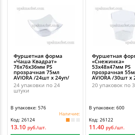
Фуршетная форма
Фуршетная фор
«Чаша Квадрат»
«Снежинка»
76х76х36мм PS
53х48х47мм PS
прозрачная 75мл
прозрачная 55м
AVIORA /24шт х 24уп/
AVIORA /30шт х 
24 упаковки по 24
20 упаковок по 
штуки
В упаковке: 576
В упаковке: 600
Наличие:
Код: 26124
Код: 26122
13.10
11.40
руб./шт.
руб./шт.