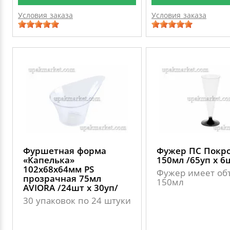
Условия заказа
Условия заказа
Фуршетная форма
Фужер ПС Покр
«Капелька»
150мл /65уп х 6
102х68х64мм PS
Фужер имеет об
прозрачная 75мл
150мл
AVIORA /24шт х 30уп/
30 упаковок по 24 штуки