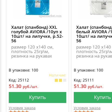
Халат (спанбонд) XXL
Халат (спанбонд
голубой AVIORA /10уп х
белый AVIORA /1
10шт/ на липучке, р.52-
10шт/ на липучк
56
56
размер 120 х140 см,
размер 120 х140 
плотность 25гр\м,
плотность 25гр\м
резинка на рукавах
резинка на рука
В упаковке: 100
В упаковке: 100
Наличие:
Код: 25112
Код: 25111
51.30
51.30
руб./шт.
руб./шт.
Купить
Купить
Условия заказа
Условия заказа