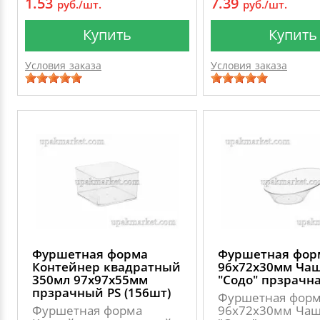
1.53
7.39
руб./шт.
руб./шт.
Купить
Купить
Условия заказа
Условия заказа
Фуршетная форма
Фуршетная фор
Контейнер квадратный
96х72х30мм Ча
350мл 97х97х55мм
"Содо" прзрачна
прзрачный PS (156шт)
Фуршетная фор
Фуршетная форма
96х72х30мм Ча