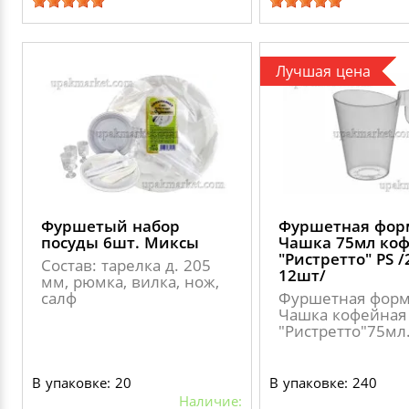
Лучшая цена
Фуршетый набор
Фуршетная фор
посуды 6шт. Миксы
Чашка 75мл ко
"Ристретто" PS /
Состав: тарелка д. 205
12шт/
мм, рюмка, вилка, нож,
салф
Фуршетная фор
Чашка кофейная
"Ристретто"75мл
В упаковке: 20
В упаковке: 240
Наличие: