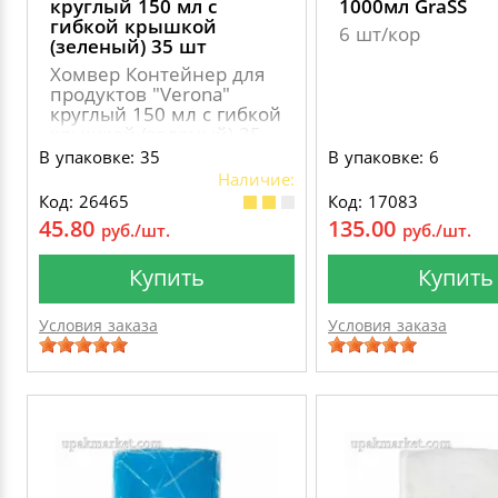
круглый 150 мл с
1000мл GraSS
гибкой крышкой
6 шт/кор
(зеленый) 35 шт
Хомвер Контейнер для
продуктов "Verona"
круглый 150 мл с гибкой
крышкой (зеленый) 35
шт.
В упаковке: 35
В упаковке: 6
Наличие:
Код: 26465
Код: 17083
45.80
135.00
руб./шт.
руб./шт.
Купить
Купить
Условия заказа
Условия заказа