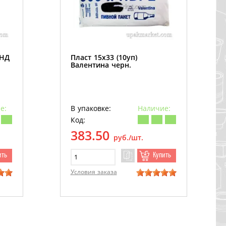
ПНД
Пласт 15х33 (10уп)
Валентина черн.
е:
В упаковке:
Наличие:
Код:
383.50
руб./шт.
ить
Купить
Условия заказа