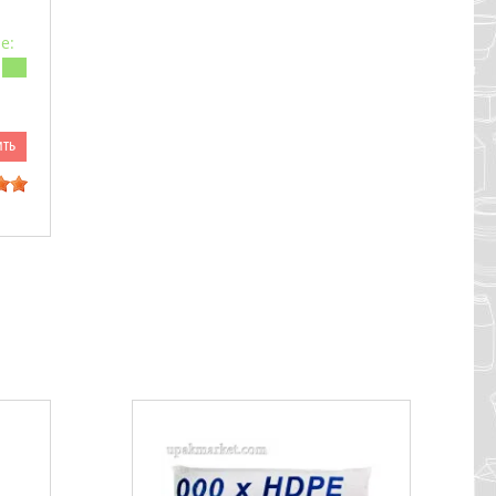
е:
ить