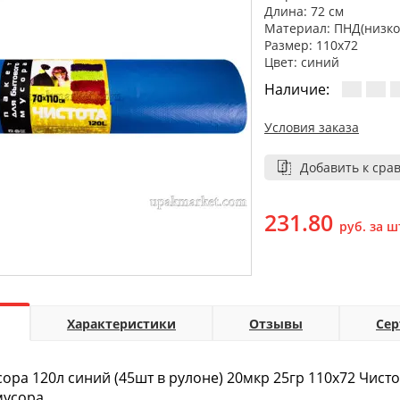
Длина: 72 см
Материал: ПНД(низко
Размер: 110х72
Цвет: синий
Наличие:
Условия заказа
Добавить к сра
231.80
руб. за ш
Характеристики
Отзывы
Се
сора 120л синий (45шт в рулоне) 20мкр 25гр 110х72 Чист
мусора.