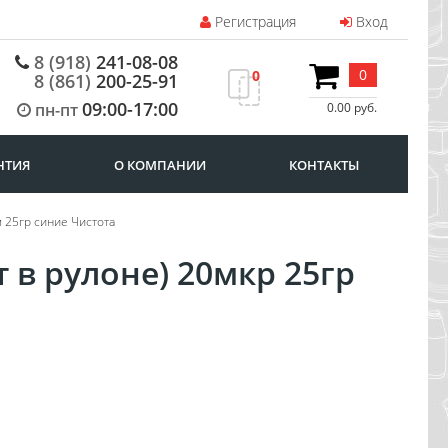
Регистрация
Вход
8 (918)
241-08-08
0
0
8 (861)
200-25-91
09:00-17:00
пн-пт
0.00 руб.
НТИЯ
О КОМПАНИИ
КОНТАКТЫ
м 25гр синие Чистота
 в рулоне) 20мкр 25гр