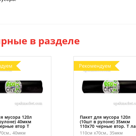
рные в разделе
ндуем
Рекомендуем
ля мусора 120л
Пакет для мусора 120л
 рулоне) 40мкм
(10шт в рулоне) 35мкм
черные втор Т
110х70 черные втор. Т ла
70см., 40мкм
110см х70см., 35мкм