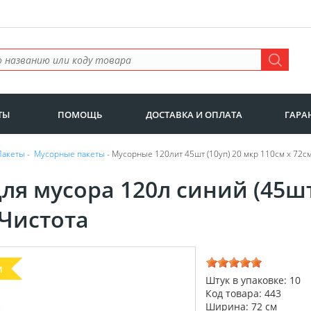
ТЫ
ПОМОЩЬ
ДОСТАВКА И ОПЛАТА
ГАРА
Пакеты
-
Мусорные пакеты
- Мусорные 120лит 45шт (10уп) 20 мкр 110см х 72с
ля мусора 120л синий (45шт
 Чистота
м
Штук в упаковке: 10
Код товара: 443
Ширина: 72 см