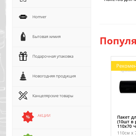
Homver
Бытовая химия
Популя
Подарочная упаковка
Рекоме
Новогодняя продукция
Канцелярские товары
АКЦИИ
Пакет д
(10шт в
110х70 
110см х 