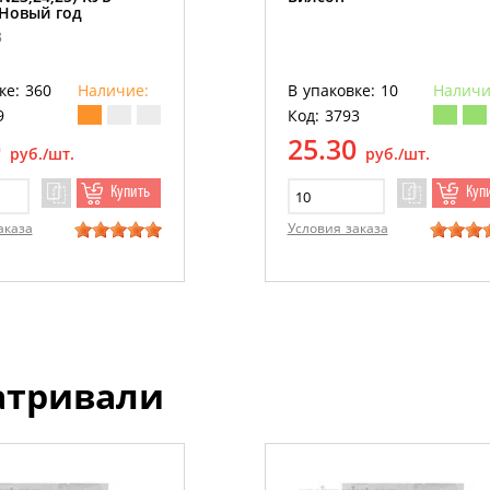
Новый год
3
ке: 360
Наличие:
В упаковке: 10
Наличи
9
Код: 3793
0
25.30
руб./шт.
руб./шт.
Купить
Куп
аказа
Условия заказа
атривали