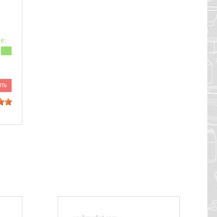
е:
ить