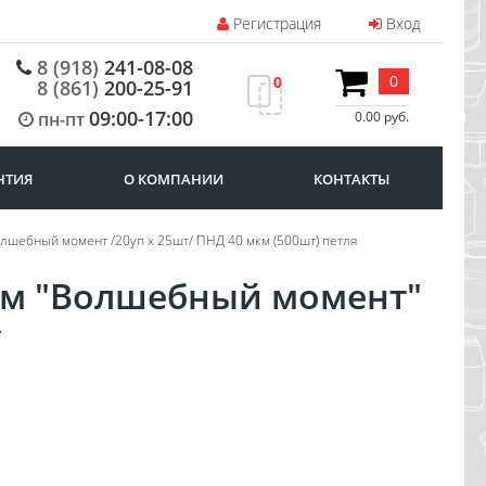
Регистрация
Вход
8 (918)
241-08-08
0
0
8 (861)
200-25-91
09:00-17:00
пн-пт
0.00 руб.
НТИЯ
О КОМПАНИИ
КОНТАКТЫ
олшебный момент /20уп х 25шт/ ПНД 40 мкм (500шт) петля
2см "Волшебный момент"
/