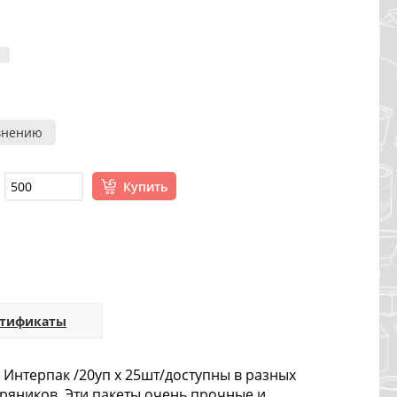
внению
Купить
ртификаты
Интерпак /20уп х 25шт/доступны в разных
пряников. Эти пакеты очень прочные и