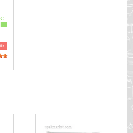
е:
ить