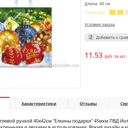
Длина: 40 см
Наличие:
Условия заказа
Добавить к сра
11.53
руб. за шт.
Характеристики
Отзывы
Се
етлевой ручкой 40х42см "Елкины подарки" 45мкм ПВД Инте
актичными и легкими в использовании. Яркий дизайн и 