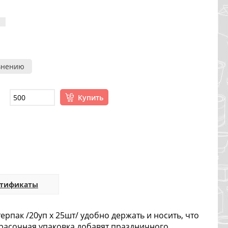
внению
Купить
ртификаты
рпак /20уп х 25шт/ удобно держать и носить, что
красочная упаковка добавят праздничного