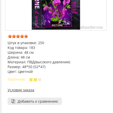
ДЕКОРАТИВНЫЕ УКРАШЕНИЯ
УПАКОВКА ДЛЯ ТОРТОВ
ВАТНО-БУМАЖНАЯ ПРОДУКЦИЯ
ИЗОЛЕНТЫ
СТИРАЛЬНЫЕ ПОРОШКИ
ПАКЕТЫ СЛАЙДЕРЫ И ЗИПЛОКИ ( ZIP LOC
УПАКОВКА ДЛЯ ЯИЦ
САЛФЕТКИ, ПОЛОТЕНЦА
КРЕППИРОВАННЫЕ ЛЕНТЫ
КОНДИЦИОНЕРЫ ДЛЯ БЕЛЬЯ
ПАКЕТЫ ПОЛИПРОПИЛЕНОВЫЕ
САЛФЕТКИ ВЛАЖНЫЕ
СКЛАДСКАЯ УПАКОВКА
СРЕДСТВА ДЛЯ УБОРКИ И ЧИСТКИ
ПАКЕТЫ С ПЕТЛЕВЫМИ РУЧКАМИ
Штук в упаковке: 250
Код товара: 183
ТУАЛЕТНАЯ БУМАГА
СРЕДСТВА ДЛЯ МЫТЬЯ ПОСУДЫ
Ширина: 48 см
ПАКЕТЫ С ВЫРУБНЫМИ РУЧКАМИ
Длина: 48 см
Материал: ПВД(высокого давления)
НИКА
Размер: 48*50 (52*47)
ПЛАСТИКОВЫЕ И БУМАЖНЫЕ ПАКЕТЫ
Цвет: Цветной
Наличие:
ФЛОРЕАЛЬ
КУРЬЕРСКИЕ И ПОЧТОВЫЕ ПАКЕТЫ
Условия заказа
СИНЕРГЕТИК
Добавить к сравнению
АВТОХИМИЯ