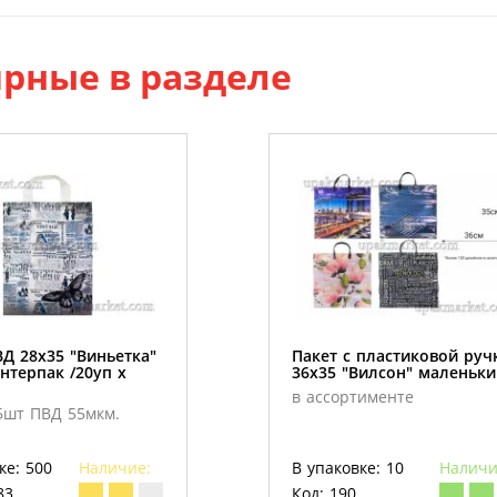
рные в разделе
Д 28х35 "Виньетка"
Пакет с пластиковой руч
нтерпак /20уп х
36х35 "Вилсон" маленьки
в ассортименте
5шт ПВД 55мкм.
ке: 500
Наличие:
В упаковке: 10
Наличи
83
Код: 190