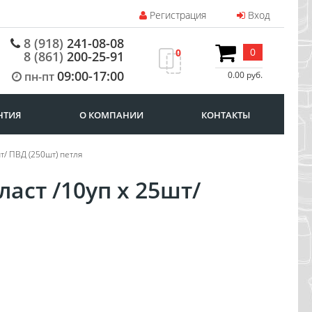
Регистрация
Вход
8 (918)
241-08-08
0
0
8 (861)
200-25-91
09:00-17:00
пн-пт
0.00 руб.
НТИЯ
О КОМПАНИИ
КОНТАКТЫ
т/ ПВД (250шт) петля
аст /10уп х 25шт/