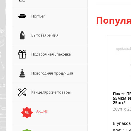
Homver
Популя
Бытовая химия
Подарочная упаковка
Новогодняя продукция
Канцелярские товары
Пакет ПВ
55мкм И
25шт/
20уп х 2
АКЦИИ
В упаков
Код: 135