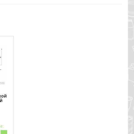
кой
й
е: