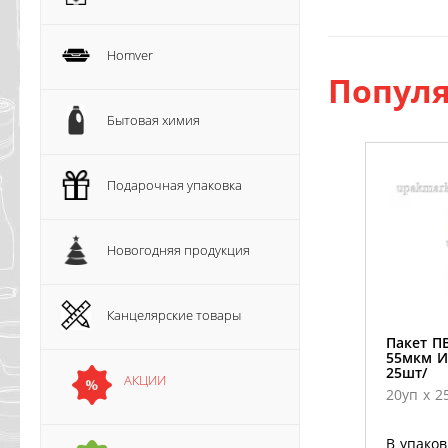
Homver
Популя
Бытовая химия
Подарочная упаковка
Новогодняя продукция
Канцелярские товары
Пакет ПВ
55мкм И
25шт/
АКЦИИ
20уп х 2
В упаков