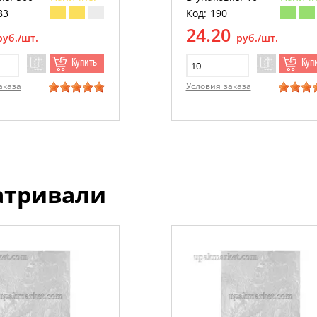
83
Код: 190
24.20
руб./шт.
руб./шт.
Купить
Куп
аказа
Условия заказа
атривали