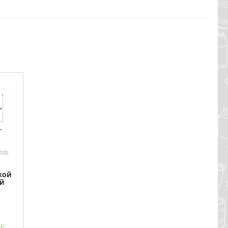
кой
й
е: