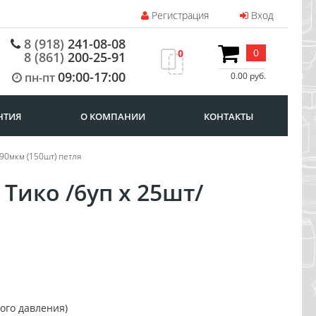
Регистрация
Вход
8 (918)
241-08-08
0
0
8 (861)
200-25-91
09:00-17:00
пн-пт
0.00 руб.
НТИЯ
О КОМПАНИИ
КОНТАКТЫ
 90мкм (150шт) петля
Тико /6уп х 25шт/
ого давления)