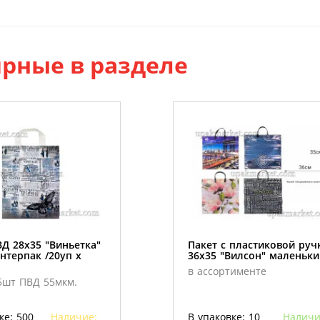
рные в разделе
Д 28х35 "Виньетка"
Пакет с пластиковой руч
нтерпак /20уп х
36х35 "Вилсон" маленьки
в ассортименте
5шт ПВД 55мкм.
ке: 500
Наличие:
В упаковке: 10
Наличи