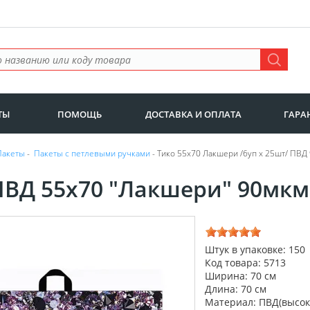
ТЫ
ПОМОЩЬ
ДОСТАВКА И ОПЛАТА
ГАРА
Пакеты
-
Пакеты с петлевыми ручками
- Тико 55х70 Лакшери /6уп х 25шт/ ПВД
ПВД 55х70 "Лакшери" 90мкм 
Штук в упаковке: 150
Код товара: 5713
Ширина: 70 см
Длина: 70 см
Материал: ПВД(высок