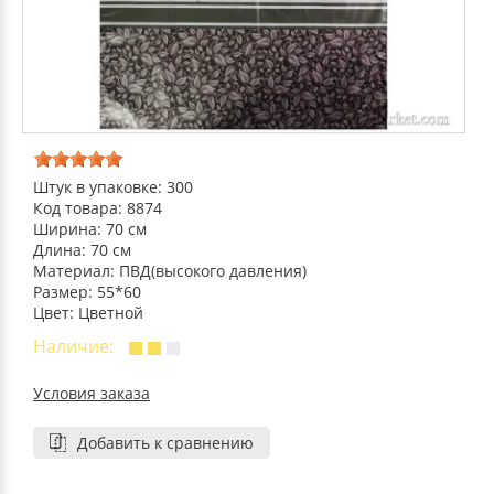
ДЕКОРАТИВНЫЕ УКРАШЕНИЯ
УПАКОВКА ДЛЯ ТОРТОВ
ВАТНО-БУМАЖНАЯ ПРОДУКЦИЯ
ИЗОЛЕНТЫ
СТИРАЛЬНЫЕ ПОРОШКИ
ПАКЕТЫ СЛАЙДЕРЫ И ЗИПЛОКИ ( ZIP LOC
УПАКОВКА ДЛЯ ЯИЦ
САЛФЕТКИ, ПОЛОТЕНЦА
КРЕППИРОВАННЫЕ ЛЕНТЫ
КОНДИЦИОНЕРЫ ДЛЯ БЕЛЬЯ
ПАКЕТЫ ПОЛИПРОПИЛЕНОВЫЕ
САЛФЕТКИ ВЛАЖНЫЕ
СКЛАДСКАЯ УПАКОВКА
СРЕДСТВА ДЛЯ УБОРКИ И ЧИСТКИ
ПАКЕТЫ С ПЕТЛЕВЫМИ РУЧКАМИ
Штук в упаковке: 300
Код товара: 8874
ТУАЛЕТНАЯ БУМАГА
СРЕДСТВА ДЛЯ МЫТЬЯ ПОСУДЫ
Ширина: 70 см
ПАКЕТЫ С ВЫРУБНЫМИ РУЧКАМИ
Длина: 70 см
Материал: ПВД(высокого давления)
НИКА
Размер: 55*60
ПЛАСТИКОВЫЕ И БУМАЖНЫЕ ПАКЕТЫ
Цвет: Цветной
Наличие:
ФЛОРЕАЛЬ
КУРЬЕРСКИЕ И ПОЧТОВЫЕ ПАКЕТЫ
Условия заказа
СИНЕРГЕТИК
Добавить к сравнению
АВТОХИМИЯ