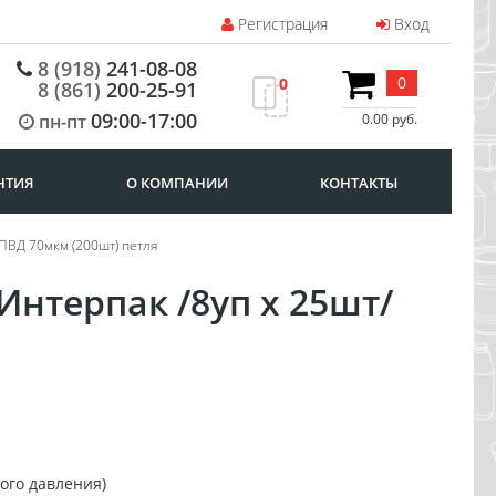
Регистрация
Вход
8 (918)
241-08-08
0
0
8 (861)
200-25-91
09:00-17:00
пн-пт
0.00 руб.
НТИЯ
О КОМПАНИИ
КОНТАКТЫ
 ПВД 70мкм (200шт) петля
Интерпак /8уп х 25шт/
ого давления)