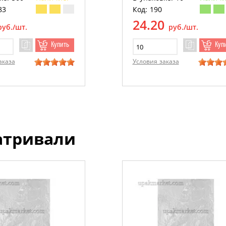
83
Код: 190
24.20
руб./шт.
руб./шт.
Купить
Куп
аказа
Условия заказа
атривали