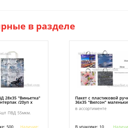
рные в разделе
Д 28х35 "Виньетка"
Пакет с пластиковой руч
нтерпак /20уп х
36х35 "Вилсон" маленьки
в ассортименте
5шт ПВД 55мкм.
ке: 500
Наличие:
В упаковке: 10
Наличи