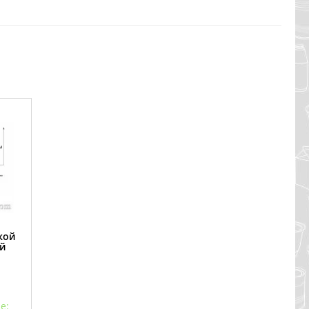
кой
й
е: