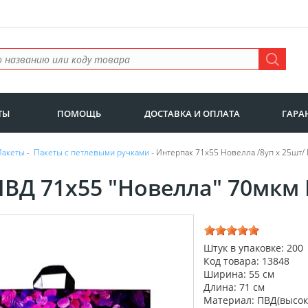
ТЫ
ПОМОЩЬ
ДОСТАВКА И ОПЛАТА
ГАРА
Пакеты
-
Пакеты с петлевыми ручками
- Интерпак 71х55 Новелла /8уп х 25шт/
ПВД 71х55 "Новелла" 70мкм 
Штук в упаковке: 200
Код товара: 13848
Ширина: 55 см
Длина: 71 см
Материал: ПВД(высок