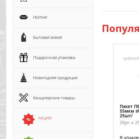
Homver
Популя
Бытовая химия
Подарочная упаковка
Новогодняя продукция
Канцелярские товары
Пакет ПВ
55мкм И
25шт/
АКЦИИ
20уп х 2
В упаков