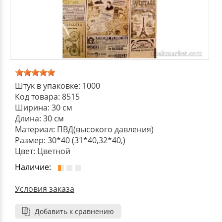
ДЕКОРАТИВНЫЕ УКРАШЕНИЯ
УПАКОВКА ДЛЯ ТОРТОВ
ВАТНО-БУМАЖНАЯ ПРОДУКЦИЯ
ИЗОЛЕНТЫ
СТИРАЛЬНЫЕ ПОРОШКИ
ПАКЕТЫ СЛАЙДЕРЫ И ЗИПЛОКИ ( ZIP LOC
УПАКОВКА ДЛЯ ЯИЦ
САЛФЕТКИ, ПОЛОТЕНЦА
КРЕППИРОВАННЫЕ ЛЕНТЫ
КОНДИЦИОНЕРЫ ДЛЯ БЕЛЬЯ
ПАКЕТЫ ПОЛИПРОПИЛЕНОВЫЕ
САЛФЕТКИ ВЛАЖНЫЕ
СКЛАДСКАЯ УПАКОВКА
СРЕДСТВА ДЛЯ УБОРКИ И ЧИСТКИ
ПАКЕТЫ С ПЕТЛЕВЫМИ РУЧКАМИ
Штук в упаковке: 1000
Код товара: 8515
ТУАЛЕТНАЯ БУМАГА
СРЕДСТВА ДЛЯ МЫТЬЯ ПОСУДЫ
Ширина: 30 см
ПАКЕТЫ С ВЫРУБНЫМИ РУЧКАМИ
Длина: 30 см
НИКА
Материал: ПВД(высокого давления)
Размер: 30*40 (31*40,32*40,)
ПЛАСТИКОВЫЕ И БУМАЖНЫЕ ПАКЕТЫ
Цвет: Цветной
ФЛОРЕАЛЬ
Наличие:
КУРЬЕРСКИЕ И ПОЧТОВЫЕ ПАКЕТЫ
СИНЕРГЕТИК
Условия заказа
Добавить к сравнению
АВТОХИМИЯ