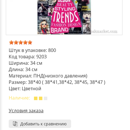
ДЕКОРАТИВНЫЕ УКРАШЕНИЯ
УПАКОВКА ДЛЯ ТОРТОВ
ВАТНО-БУМАЖНАЯ ПРОДУКЦИЯ
ИЗОЛЕНТЫ
СТИРАЛЬНЫЕ ПОРОШКИ
ПАКЕТЫ СЛАЙДЕРЫ И ЗИПЛОКИ ( ZIP LOC
УПАКОВКА ДЛЯ ЯИЦ
САЛФЕТКИ, ПОЛОТЕНЦА
КРЕППИРОВАННЫЕ ЛЕНТЫ
КОНДИЦИОНЕРЫ ДЛЯ БЕЛЬЯ
ПАКЕТЫ ПОЛИПРОПИЛЕНОВЫЕ
САЛФЕТКИ ВЛАЖНЫЕ
СКЛАДСКАЯ УПАКОВКА
СРЕДСТВА ДЛЯ УБОРКИ И ЧИСТКИ
ПАКЕТЫ С ПЕТЛЕВЫМИ РУЧКАМИ
Штук в упаковке: 800
Код товара: 9203
ТУАЛЕТНАЯ БУМАГА
СРЕДСТВА ДЛЯ МЫТЬЯ ПОСУДЫ
Ширина: 34 см
ПАКЕТЫ С ВЫРУБНЫМИ РУЧКАМИ
Длина: 34 см
НИКА
Материал: ПНД(низкого давления)
Размер: 38*40 ( 38*41,38*42, 38*45, 38*47 )
ПЛАСТИКОВЫЕ И БУМАЖНЫЕ ПАКЕТЫ
Цвет: Цветной
ФЛОРЕАЛЬ
Наличие:
КУРЬЕРСКИЕ И ПОЧТОВЫЕ ПАКЕТЫ
СИНЕРГЕТИК
Условия заказа
Добавить к сравнению
АВТОХИМИЯ