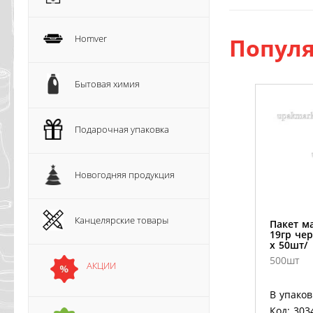
Homver
Популя
Бытовая химия
Подарочная упаковка
Новогодняя продукция
Канцелярские товары
Пакет м
19гр че
х 50шт/
500шт
АКЦИИ
В упаков
Код: 303