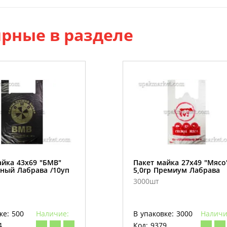
рные в разделе
айка 43х69 "БМВ"
Пакет майка 27х49 "Мясо
рный Лабрава /10уп
5,0гр Премиум Лабрава
3000шт
ке: 500
Наличие:
В упаковке: 3000
Наличи
4
Код: 9379