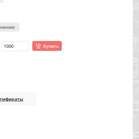
внению
Купить
ртификаты