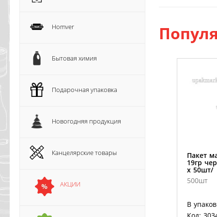
Homver
Популя
Бытовая химия
Подарочная упаковка
Новогодняя продукция
Канцелярские товары
Пакет м
19гр че
х 50шт/
500шт
АКЦИИ
В упаков
Код: 303