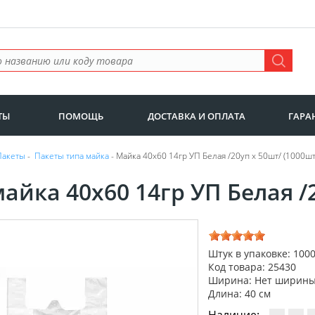
ТЫ
ПОМОЩЬ
ДОСТАВКА И ОПЛАТА
ГАРА
Пакеты
-
Пакеты типа майка
- Майка 40х60 14гр УП Белая /20уп х 50шт/ (1000шт
айка 40х60 14гр УП Белая /
Штук в упаковке: 100
Код товара: 25430
Ширина: Нет ширин
Длина: 40 см