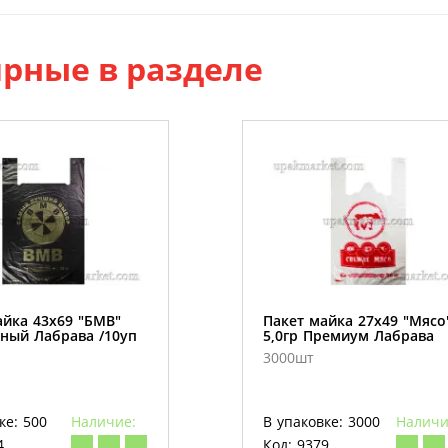
рные в разделе
айка 43х69 "БМВ"
Пакет майка 27х49 "Мясо
рный Лабрава /10уп
5,0гр Премиум Лабрава
3000шт
ке: 500
Наличие:
В упаковке: 3000
Наличи
4
Код: 9379