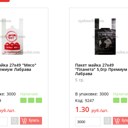
айка 27х49 "Мясо"
Пакет майка 27х49
ремиум Лабрава
"Планета" 5,0гр Премиум
Лабрава
5 гр.
ке: 3000
Наличие:
В упаковке: 3000
Наличи
9
Код: 9247
1.30
руб./шт.
руб./шт.
Купить
Куп