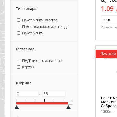
Код: 785
1.09
Тип товара
Пакет майка на заказ
Пакет под короб для пиццы
Условия з
Пакет майка
Материал
Лучшая
ПНД(низкого давления)
Картон
Ширина
─
Пакет м
Маркет"
Лабрава 
1000шт