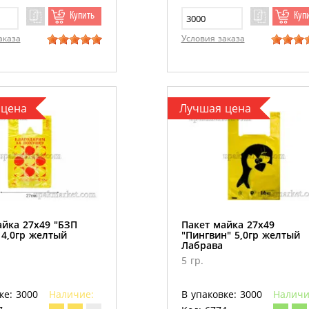
Купить
Куп
аказа
Условия заказа
 цена
Лучшая цена
айка 27х49 "БЗП
Пакет майка 27х49
 4,0гр желтый
"Пингвин" 5,0гр желтый
Лабрава
5 гр.
ке: 3000
Наличие:
В упаковке: 3000
Наличи