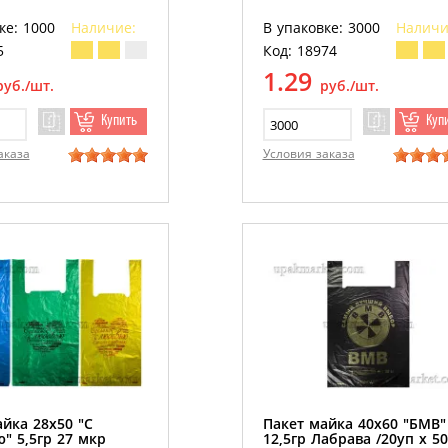
ке: 1000
Наличие:
В упаковке: 3000
Наличи
5
Код: 18974
1.29
руб./шт.
руб./шт.
Купить
Куп
аказа
Условия заказа
йка 28х50 "С
Пакет майка 40х60 "БМВ"
" 5,5гр 27 мкр
12,5гр Лабрава /20уп х 5