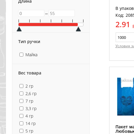
Длина
В упаков
─
Код: 208
2.91
Тип ручки
Условия з
Майка
Вес товара
2 гр
2,6 гр
7 гр
3,3 гр
4 гр
14 гр
Пакет ма
5 гр
Любовью