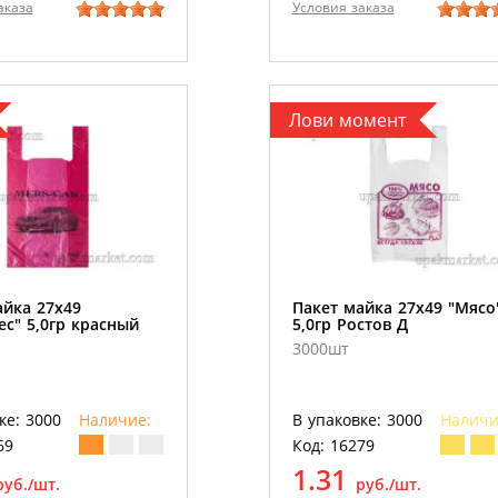
аказа
Условия заказа
Лови момент
айка 27х49
Пакет майка 27х49 "Мясо
с" 5,0гр красный
5,0гр Ростов Д
3000шт
ке: 3000
Наличие:
В упаковке: 3000
Наличи
69
Код: 16279
1.31
руб./шт.
руб./шт.