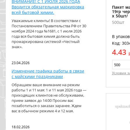
ВНИМАНИЕ! С 1 ИЮЛЯ 2026 ГОДА
Вводится обязательная маркировка
Пакет м
19гр че
всей бытовой химии.
х 50шт/
Уважаемые клиенты! В соответствии с
500шт
Постановлением Правительства РФ от 30
ноября 2024 года №1681, с 1 июля 2026
года вся бытовая химия должна быть
В упаков
промаркирована системой «Честный
Код: 303
знак».
4.43
23.04.2026
Изменение графика работы в связи
Условия з
с майскими праздниками
Обращаем ваше внимание на режим
работы 1 и 11 мая: 1 и 11 мая 2026 года —
приходящих клиентов не обслуживаем,
прием заявок до 14:00 Просим вас
позаботиться о заказах заранее. Ждем
вас в обычном режиме 4 и 12 мая.
18.02.2026