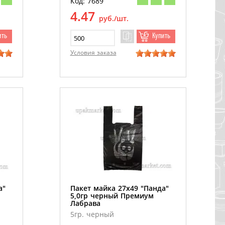
Код: 7689
4.47
руб./шт.
ить
Купить
Условия заказа
а"
Пакет майка 27х49 "Панда"
5,0гр черный Премиум
Лабрава
5гр. черный