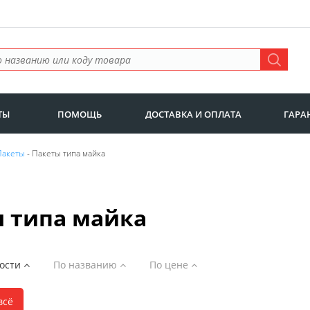
ТЫ
ПОМОЩЬ
ДОСТАВКА И ОПЛАТА
ГАРА
Пакеты
- Пакеты типа майка
 типа майка
ности
По названию
По цене
всё