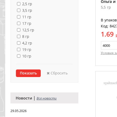
Ольга и 
2,5 гр
5,5 гр
3,5 гр
11 гр
В упаков
17 гр
Код: 842
12,5 гр
1.69
8 гр
4,2 гр
19 гр
Условия з
10 гр
Сбросить
|
Новости
Все новости
29.05.2026