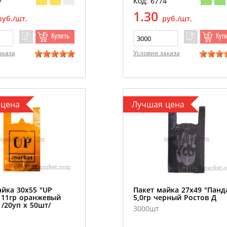
7
Код: 6774
1.30
руб./шт.
руб./шт.
Купить
Куп
аказа
Условия заказа
 цена
Лучшая цена
айка 30х55 "UP
Пакет майка 27х49 "Панд
 11гр оранжевый
5,0гр черный Ростов Д
/20уп х 50шт/
3000шт