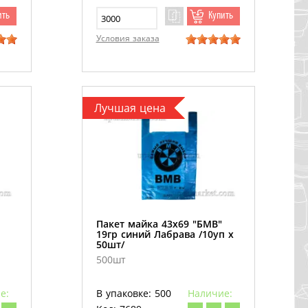
ить
Купить
Условия заказа
Лучшая цена
Пакет майка 43х69 "БМВ"
19гр синий Лабрава /10уп х
50шт/
500шт
е:
В упаковке: 500
Наличие: