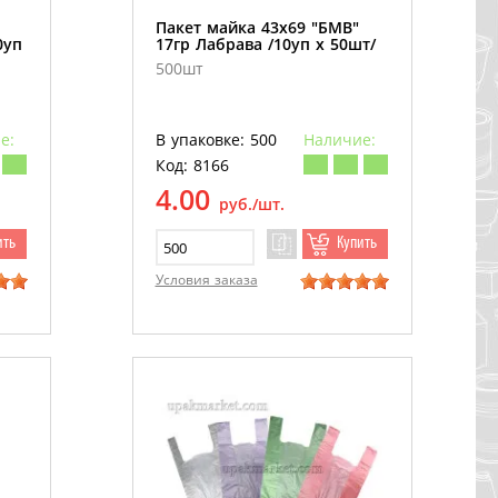
Пакет майка 43х69 "БМВ"
0уп
17гр Лабрава /10уп х 50шт/
500шт
е:
В упаковке: 500
Наличие:
Код: 8166
4.00
руб./шт.
ить
Купить
Условия заказа