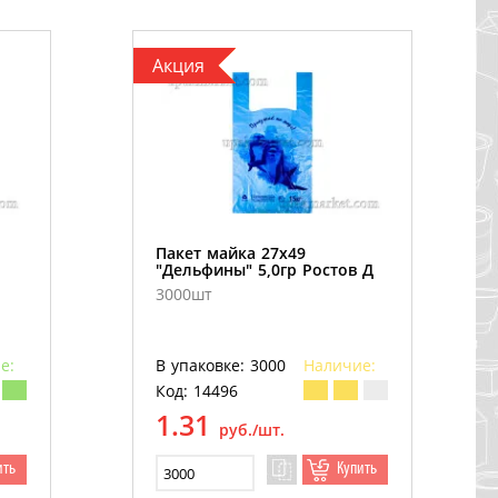
Акция
Пакет майка 27х49
"Дельфины" 5,0гр Ростов Д
3000шт
е:
В упаковке: 3000
Наличие:
Код: 14496
1.31
руб./шт.
ить
Купить