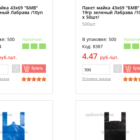
айка 43х69 "БМВ"
Пакет майка 43х69 "БМВ"
рный Лабрава /10уп
19гр зеленый Лабрава /1
х 50шт/
500шт
ке: 500
Наличие:
В упаковке: 500
Наличи
4
Код: 8387
4.47
руб./шт.
руб./шт.
Купить
Куп
аказа
Условия заказа