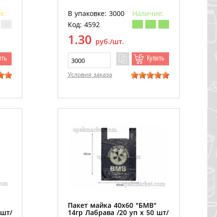
е:
В упаковке: 3000
Наличие:
Код: 4592
1.30
руб./шт.
ить
Купить
Условия заказа
Пакет майка 40х60 "БМВ"
0шт/
14гр Лабрава /20 уп х 50 шт/