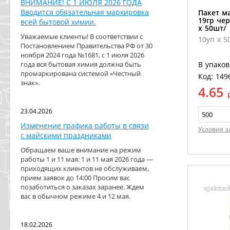
ВНИМАНИЕ! С 1 ИЮЛЯ 2026 ГОДА
Вводится обязательная маркировка
Пакет м
19гр чер
всей бытовой химии.
х 50шт/
Уважаемые клиенты! В соответствии с
10уп х 5
Постановлением Правительства РФ от 30
ноября 2024 года №1681, с 1 июля 2026
года вся бытовая химия должна быть
В упаков
промаркирована системой «Честный
Код: 149
знак».
4.65
23.04.2026
Изменение графика работы в связи
Условия з
с майскими праздниками
Обращаем ваше внимание на режим
работы 1 и 11 мая: 1 и 11 мая 2026 года —
приходящих клиентов не обслуживаем,
прием заявок до 14:00 Просим вас
позаботиться о заказах заранее. Ждем
вас в обычном режиме 4 и 12 мая.
18.02.2026