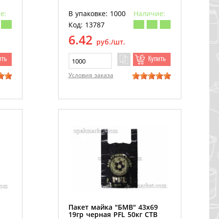
е:
В упаковке: 1000
Наличие:
Код: 13787
6.42
руб./шт.
ить
Купить
Условия заказа
Пакет майка "БМВ" 43х69
19гр черная PFL 50кг СТВ