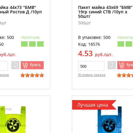
айка 44х73 "БМВ"
Пакет майка 43х69 "БМВ"
ный Ростов Д /10уп
19гр синий СТВ /10уп х
50шт/
0шт
500шт
ке: 500
Наличие:
В упаковке: 500
Наличи
60
Код: 18576
4.53
руб./шт.
руб./шт.
Купить
Куп
аказа
Условия заказа
Лучшая цена