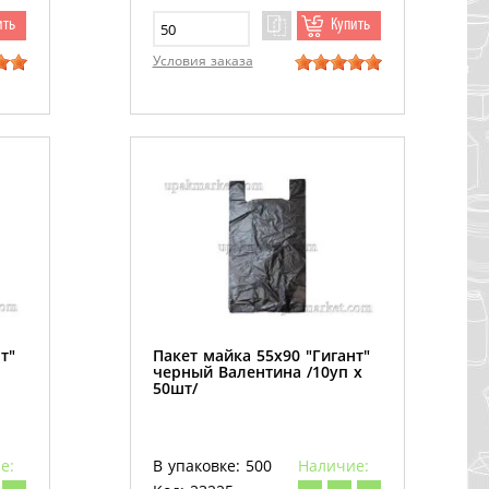
ить
Купить
Условия заказа
т"
Пакет майка 55х90 "Гигант"
черный Валентина /10уп х
50шт/
е:
В упаковке: 500
Наличие: