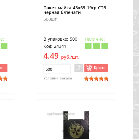
Пакет майка 43х69 19гр СТВ
черная б/печати
500шт
е:
В упаковке: 500
Наличие:
Код: 24341
4.49
руб./шт.
ить
Купить
Условия заказа