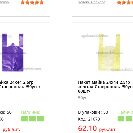
аказа
Условия заказа
йка 24х44 2,5гр
Пакет майка 24х44 2,5гр
Ставрополь /50уп х
желтая Ставрополь /50уп
80шт/
50уп
ке: 50
Наличие:
В упаковке: 50
Наличи
66
Код: 21073
0
62.10
руб./шт.
руб./шт.