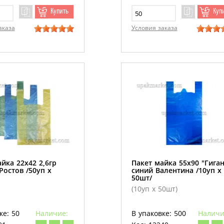
Купить
Куп
аказа
Условия заказа
йка 22х42 2,6гр
Пакет майка 55х90 "Гиган
Ростов /50уп х
синий Валентина /10уп х
50шт/
(10уп х 50шт)
ке: 50
Наличие:
В упаковке: 500
Наличи