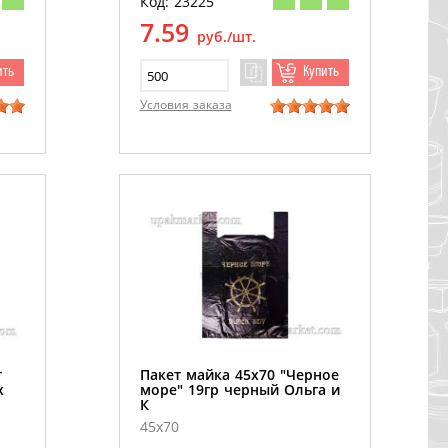
Код: 23225
7.59
руб./шт.
ить
Купить
Условия заказа
т
Пакет майка 45х70 "Черное
х
море" 19гр черный Ольга и
К
45х70