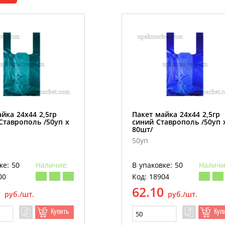
йка 24х44 2,5гр
Пакет майка 24х44 2,5гр
Ставрополь /50уп х
синий Ставрополь /50уп 
80шт/
50уп
ке: 50
Наличие:
В упаковке: 50
Наличи
00
Код: 18904
0
62.10
руб./шт.
руб./шт.
Купить
Куп