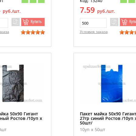
91
Код: 13240
4
7.59
руб./шт.
руб./шт.
Купить
Куп
аказа
Условия заказа
йка 50х90 Гигант
Пакет майка 50х90 Гиган
ный Ростов /10уп х
27гр синий Ростов /10уп 
50шт/
0шт
10уп х 50шт