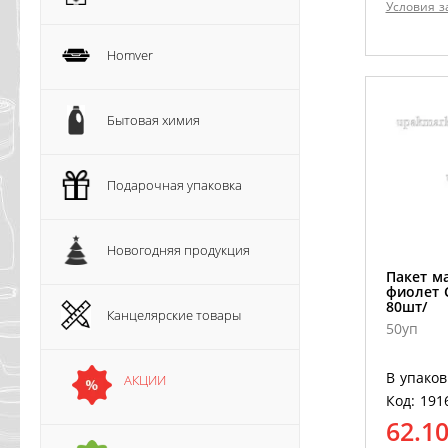
Условия з
Homver
Бытовая химия
Подарочная упаковка
Новогодняя продукция
Пакет ма
фиолет 
80шт/
Канцелярские товары
50уп
В упаков
АКЦИИ
Код: 191
62.1