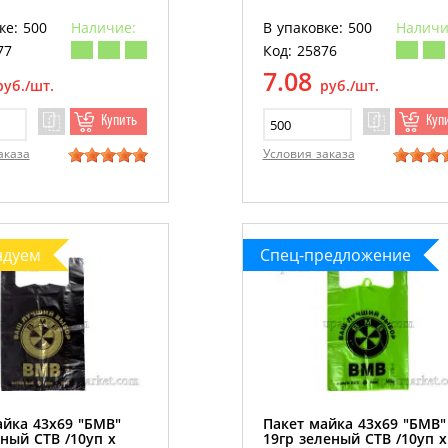
ке: 500
Наличие:
В упаковке: 500
Наличи
77
Код: 25876
7.08
руб./шт.
руб./шт.
Купить
Куп
аказа
Условия заказа
ндуем
Спец-предложение
айка 43х69 "БМВ"
Пакет майка 43х69 "БМВ"
ный СТВ /10уп х
19гр зеленый СТВ /10уп х