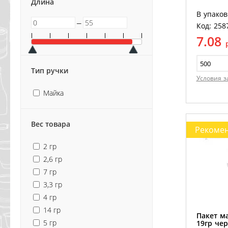
Длина
В упаков
─
Код: 258
7.08
Тип ручки
Условия з
Майка
Вес товара
Рекоме
2 гр
2,6 гр
7 гр
3,3 гр
4 гр
14 гр
Пакет м
5 гр
19гр чер