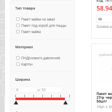
Код: 161
58.9
Тип товара
Пакет майка на заказ
Пакет под короб для пиццы
Условия з
Пакет майка
Материал
ПНД(низкого давления)
Картон
Ширина
─
Пакет ма
27гр чер
50шт/
10уп х 5