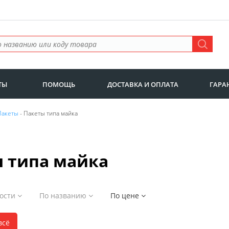
ТЫ
ПОМОЩЬ
ДОСТАВКА И ОПЛАТА
ГАРА
Пакеты
- Пакеты типа майка
 типа майка
ности
По названию
По цене
всё