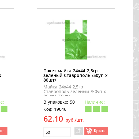
Пакет майка 24х44 2,5гр
х
зеленый Ставрополь /50уп х
80шт/
Майка 24х44 2,5гр
Ставрополь зеленый /50уп х
80шт/ (50уп)
е:
В упаковке: 50
Наличие:
Код: 19046
62.10
руб./шт.
ить
Купить