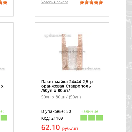
Условия заказа
Пакет майка 24х44 2,5гр
 х
оранжевая Ставрополь
/50уп х 80шт/
50уп х 80шт/ (50уп)
е:
В упаковке: 50
Наличие:
Код: 21109
62.10
руб./шт.