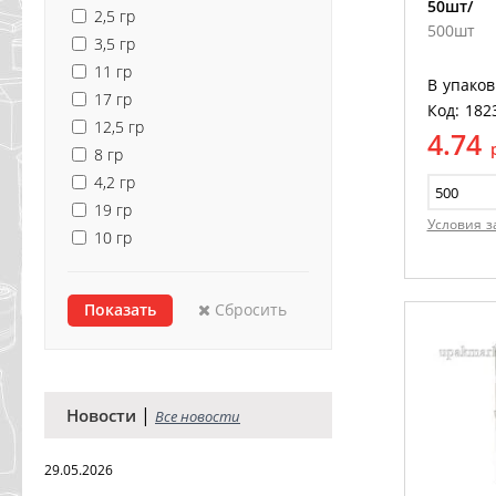
50шт/
2,5 гр
500шт
3,5 гр
11 гр
В упаков
17 гр
Код: 182
12,5 гр
4.74
8 гр
4,2 гр
19 гр
Условия з
10 гр
Сбросить
|
Новости
Все новости
29.05.2026