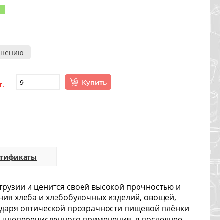
внению
Купить
т.
ртификаты
трузии и ценится своей высокой прочностью и
ния хлеба и хлебобулочных изделий, овощей,
годаря оптической прозрачности пищевой плёнки
вышеперечисленного применения, в последнее