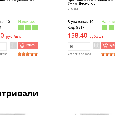
7мкм Десногор
7 мкм.
ке: 10
Наличие:
В упаковке: 10
Наличи
9
Код: 9817
60
158.40
руб./шт.
руб./шт.
Купить
Куп
аказа
Условия заказа
атривали