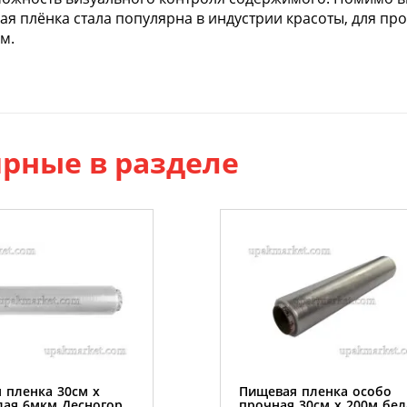
я плёнка стала популярна в индустрии красоты, для пр
м.
рные в разделе
 пленка 30см х
Пищевая пленка особо
лая 6мкм Десногор
прочная 30см х 200м бел