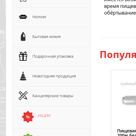
время пищева
обёртывание
Homver
Бытовая химия
Популя
Подарочная упаковка
Новогодняя продукция
Канцелярские товары
АКЦИИ
Пищевая
200м бе