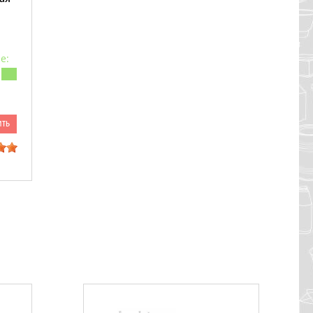
е:
ить