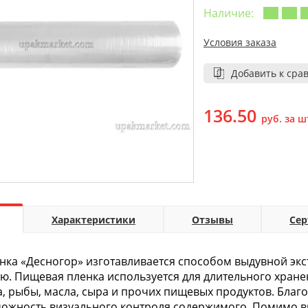
Наличие:
Условия заказа
Добавить к сра
136.50
руб. за ш
Характеристики
Отзывы
Се
ка «Десногор» изготавливается способом выдувной экс
ю. Пищевая пленка используется для длительного хране
а, рыбы, масла, сыра и прочих пищевых продуктов. Бла
можность визуального контроля содержимого. Помимо 