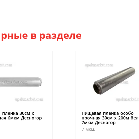
рные в разделе
 пленка 30см х
Пищевая пленка особо
лая 6мкм Десногор
прочная 30см х 200м бел
7мкм Десногор
7 мкм.