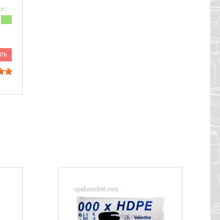
е:
ить