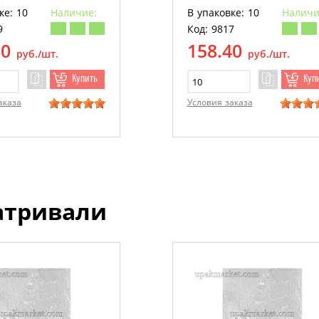
ке: 10
Наличие:
В упаковке: 10
Наличи
9
Код: 9817
60
158.40
руб./шт.
руб./шт.
Купить
Куп
аказа
Условия заказа
атривали