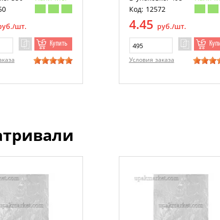
50
Код: 12572
4.45
руб./шт.
руб./шт.
Купить
Куп
аказа
Условия заказа
атривали