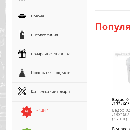
Homver
Популя
Бытовая химия
Подарочная упаковка
Новогодняя продукция
Канцелярские товары
Ведро 0
/133х60/
Ведро 0,
АКЦИИ
/133*60/
(350шт)
В упаков