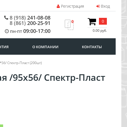
Регистрация
Вход
8 (918)
241-08-08
0
0
8 (861)
200-25-91
09:00-17:00
пн-пт
0.00 руб.
НТИЯ
О КОМПАНИИ
КОНТАКТЫ
*56/ Спектр-Пласт (200шт)
я /95х56/ Спектр-Пласт