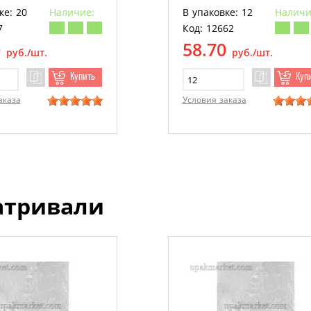
ке: 20
Наличие:
В упаковке: 12
Наличи
7
Код: 12662
0
58.70
руб./шт.
руб./шт.
Купить
Куп
аказа
Условия заказа
атривали