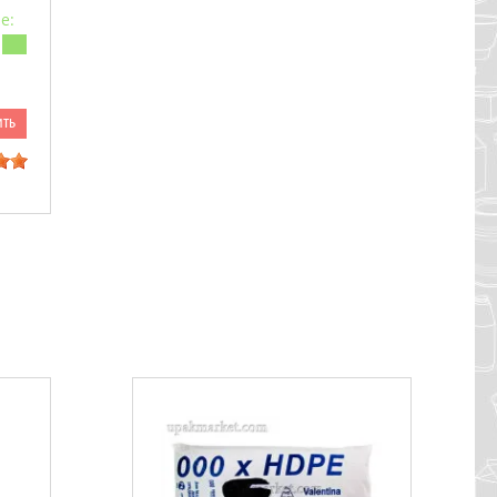
е:
ить