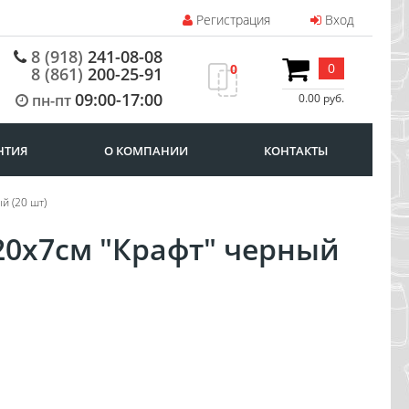
Регистрация
Вход
8 (918)
241-08-08
0
0
8 (861)
200-25-91
09:00-17:00
пн-пт
0.00 руб.
НТИЯ
О КОМПАНИИ
КОНТАКТЫ
й (20 шт)
0х7см "Крафт" черный