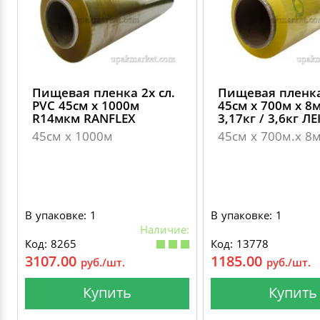
Пищевая пленка 2х сл.
Пищевая пленк
PVC 45см х 1000м
45см х 700м х 8
R14мкм RANFLEХ
3,17кг / 3,6кг Л
45см х 1000м
45см х 700м.х 8
В упаковке: 1
В упаковке: 1
Наличие:
Код: 8265
Код: 13778
3107.00
1185.00
руб./шт.
руб./шт.
Купить
Купить