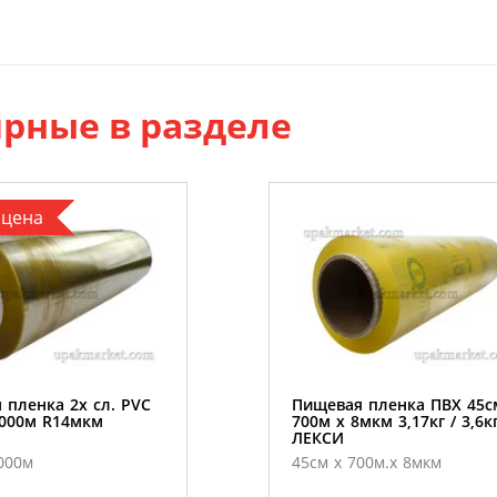
рные в разделе
 цена
 пленка 2х сл. PVC
Пищевая пленка ПВХ 45с
1000м R14мкм
700м х 8мкм 3,17кг / 3,6к
ЛЕКСИ
000м
45см х 700м.х 8мкм