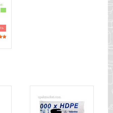
е:
ить