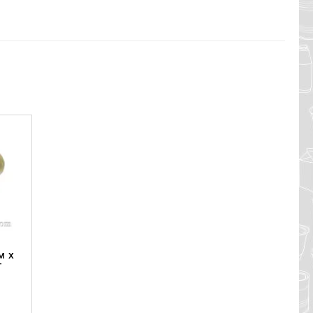
м х
г