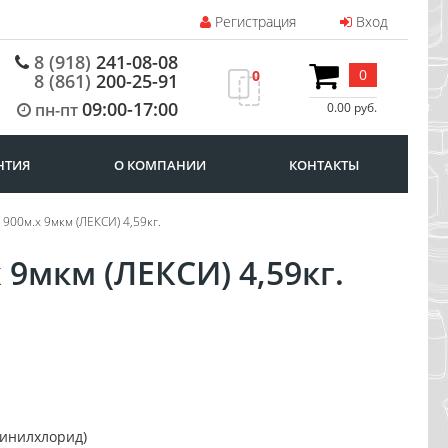
Регистрация
Вход
8 (918)
241-08-08
0
0
8 (861)
200-25-91
09:00-17:00
пн-пт
0.00 руб.
НТИЯ
О КОМПАНИИ
КОНТАКТЫ
900м.х 9мкм (ЛЕКСИ) 4,59кг.
9мкм (ЛЕКСИ) 4,59кг.
инилхлорид)