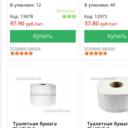
60мм., диаметр рулона
В упаковке: 12
В упаковке: 40
167мм.
Наличие:
Код: 13478
Код: 12972
97.90
37.80
руб./шт.
руб./шт.
Купить
Купить
Условия заказа
Условия заказа
Туалетная бумага
Туалетная бума