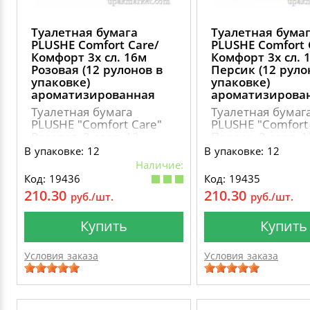
Туалетная бумага
Туалетная бума
PLUSHE Comfort Сare/
PLUSHE Comfort 
Комфорт 3х сл. 16м
Комфорт 3х сл. 
Розовая (12 рулонов в
Персик (12 руло
упаковке)
упаковке)
ароматизированная
ароматизирова
Туалетная бумага
Туалетная бумаг
PLUSHE "Comfort Сare"
PLUSHE "Comfort 
Розовая, 3 слоя, 12
Персик, 3 слоя, 1
рулонов,
рулонов,
В упаковке: 12
В упаковке: 12
ароматиризованная
ароматизирован
Наличие:
Код: 19436
Код: 19435
210.30
210.30
руб./шт.
руб./шт.
Купить
Купить
Условия заказа
Условия заказа