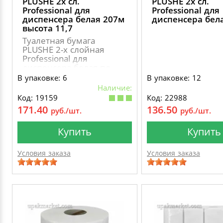
PLUSHE 2х сл.
PLUSHE 2х сл.
Professional для
Professional для
диспенсера белая 207м
диспенсера бел
высота 11,7
Туалетная бумага
PLUSHE 2-х слойная
Professional для
диспенсера белая по
207 метров, с
В упаковке: 6
В упаковке: 12
перфорацией, длина
Наличие:
листа 180мм., ширина
Код: 19159
Код: 22988
листа 117мм., диаметр
171.40
136.50
руб./шт.
руб./шт.
втулки 38мм., диаметр
рулона 188мм., тип
системы Т8
Купить
Купить
Условия заказа
Условия заказа