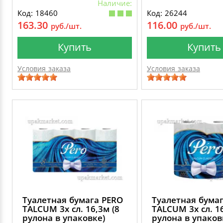
диаметр рулона:
Наличие:
мм., диспенсерн
Код: 18460
Код: 26244
система:Т2, слои:
163.30
116.00
руб./шт.
руб./шт.
изготовлена из 
целлюлозы.
Купить
Купить
Условия заказа
Условия заказа
Туалетная бумага PERO
Туалетная бума
TALCUM 3х сл. 16,3м (8
TALCUM 3х сл. 16
рулона в упаковке)
рулона в упаков