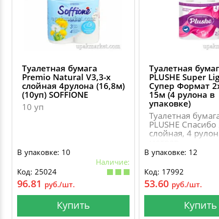
ДЕКОРАТИВНЫЕ УКРАШЕНИЯ
УПАКОВКА ДЛЯ ТОРТОВ
ВАТНО-БУМАЖНАЯ ПРОДУКЦИЯ
ИЗОЛЕНТЫ
СТИРАЛЬНЫЕ ПОРОШКИ
ПАКЕТЫ СЛАЙДЕРЫ И ЗИПЛОКИ ( ZIP LOC
УПАКОВКА ДЛЯ ЯИЦ
САЛФЕТКИ, ПОЛОТЕНЦА
КРЕППИРОВАННЫЕ ЛЕНТЫ
КОНДИЦИОНЕРЫ ДЛЯ БЕЛЬЯ
ПАКЕТЫ ПОЛИПРОПИЛЕНОВЫЕ
Туалетная бумага
Туалетная бума
САЛФЕТКИ ВЛАЖНЫЕ
СКЛАДСКАЯ УПАКОВКА
СРЕДСТВА ДЛЯ УБОРКИ И ЧИСТКИ
Premio Natural V3,3-х
PLUSHE Super Lig
ПАКЕТЫ С ПЕТЛЕВЫМИ РУЧКАМИ
слойная 4рулона (16,8м)
Супер Формат 2х
(10уп) SOFFIONE
15м (4 рулона в
ТУАЛЕТНАЯ БУМАГА
СРЕДСТВА ДЛЯ МЫТЬЯ ПОСУДЫ
упаковке)
10 уп
ПАКЕТЫ С ВЫРУБНЫМИ РУЧКАМИ
Туалетная бумаг
PLUSHE Спасибо 
НИКА
слойная, 4 рулон
ПЛАСТИКОВЫЕ И БУМАЖНЫЕ ПАКЕТЫ
метров
В упаковке: 10
В упаковке: 12
ФЛОРЕАЛЬ
Наличие:
КУРЬЕРСКИЕ И ПОЧТОВЫЕ ПАКЕТЫ
Код: 25024
Код: 17992
СИНЕРГЕТИК
96.81
53.60
руб./шт.
руб./шт.
Купить
Купить
АВТОХИМИЯ