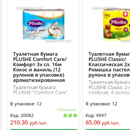
Туалетная бумага
Туалетная бума
PLUSHE Comfort Сare/
PLUSHE Classic/
Комфорт 3х сл. 16м
Классическая 2х
Кокос и ваниль (12
Ромашка пастел
рулонов в упаковке)
рулона в упаков
ароматизированная
Туалетная бумаг
Туалетная бумага
PLUSHE Classic 2-
PLUSHE "Comfort Сare",
слойная, 4 рулон
Кокос и ваниль, 3 слоя,
метров, Ромашк
12 рулонов,
пастель
В упаковке: 12
В упаковке: 12
ароматизированная
Наличие:
Код: 20082
Код: 4947
210.30
65.00
руб./шт.
руб./шт.