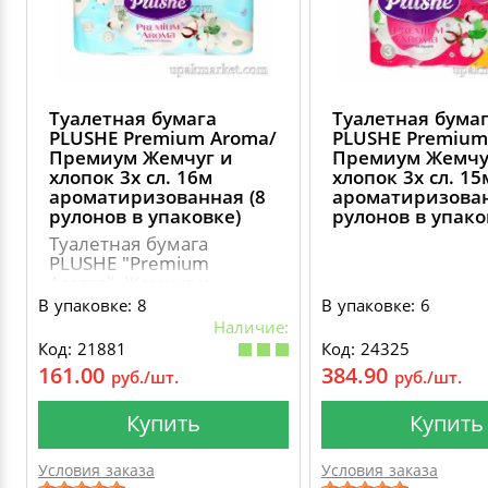
Туалетная бумага
Туалетная бума
PLUSHE Premium Aroma/
PLUSHE Premium
Премиум Жемчуг и
Премиум Жемчу
хлопок 3х сл. 16м
хлопок 3х сл. 15
ароматиризованная (8
ароматиризован
рулонов в упаковке)
рулонов в упако
Туалетная бумага
PLUSHE "Premium
Aroma", Жемчуг и
хлопок, 3 слоя, 8
В упаковке: 8
В упаковке: 6
рулонов,
Наличие:
ароматиризованная
Код: 21881
Код: 24325
161.00
384.90
руб./шт.
руб./шт.
Купить
Купить
Условия заказа
Условия заказа