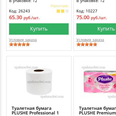
В упаковке: 12
В упаковке: 12
мм., диспенсерная
рулона: 200 м., 
Наличие:
система:Т2 слои:1,
втулки: 60 мм., 
Код: 26243
Код: 10227
изготовлена из
рулона: 180 мм
65.30
75.00
руб./шт.
руб./шт.
макулатуры
Купить
Купить
Условия заказа
Условия заказа
Туалетная бумага
Туалетная бума
PLUSHE Professional 1
PLUSHE Premium