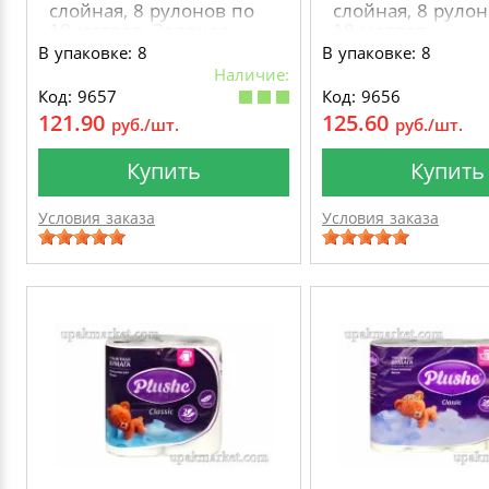
слойная, 8 рулонов по
слойная, 8 руло
18 метров, Зеленое
18 метров
яблоко пастель
В упаковке: 8
В упаковке: 8
Наличие:
Код: 9657
Код: 9656
121.90
125.60
руб./шт.
руб./шт.
Купить
Купить
Условия заказа
Условия заказа