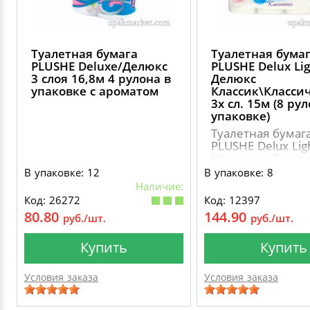
Туалетная бумага
Туалетная бума
PLUSHE Deluxе/Делюкс
PLUSHE Delux Lig
3 слоя 16,8м 4 рулона в
Делюкс
упаковке с ароматом
Классик\Класси
3х сл. 15м (8 ру
упаковке)
Туалетная бумаг
PLUSHE Delux Lig
"Классик", 3-х сл
рулонов по 15 м
В упаковке: 12
В упаковке: 8
Наличие:
Код: 26272
Код: 12397
80.80
144.90
руб./шт.
руб./шт.
Купить
Купить
Условия заказа
Условия заказа