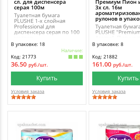
сл. для диспенсера
Премиум Пион 
серая 100м
3х сл. 16м
ароматиризован
Туалетная бумага
рулонов в упако
PLUSHE 1-х слойная
Professional для
Туалетная бумаг
диспенсера серая по 100
PLUSHE "Premiu
метров
Aroma", Пион и п
слоя, 8 рулонов,
В упаковке: 18
В упаковке: 8
ароматиризован
Наличие:
Код: 21773
Код: 21882
36.50
161.00
руб./шт.
руб./шт.
Купить
Купить
Условия заказа
Условия заказа