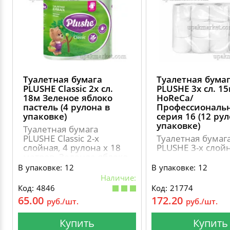
Туалетная бумага
Туалетная бума
PLUSHE Classic 2х сл.
PLUSHE 3х сл. 1
18м Зеленое яблоко
HoReCa/
пастель (4 рулона в
Профессиональ
упаковке)
серия 16 (12 ру
упаковке)
Туалетная бумага
PLUSHE Classic 2-х
Туалетная бумаг
слойная, 4 рулона х 18
PLUSHE 3-х слой
метров, Зеленое яблоко
пастель
В упаковке: 12
В упаковке: 12
Наличие:
Код: 4846
Код: 21774
65.00
172.20
руб./шт.
руб./шт.
Купить
Купить