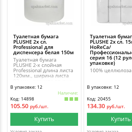
Туалетная бумага
Туалетная бума
PLUSHE 2х сл.
PLUSHE 2х сл. 1
Professional для
HoReCa/
диспенсера белая 150м
Профессиональ
серия 16 (12 ру
Туалетная бумага
упаковке)
PLUSHE 2-х слойная
Professional длина листа
100% целлюлоза
120мм., ширина листа
92 мм., диаметр втулки
60мм., диаметр рулона
В упаковке: 12
В упаковке: 12
168мм..
Наличие:
Код: 14898
Код: 20455
105.50
134.30
руб./шт.
руб./шт.
Купить
Купить
Условия заказа
Условия заказа