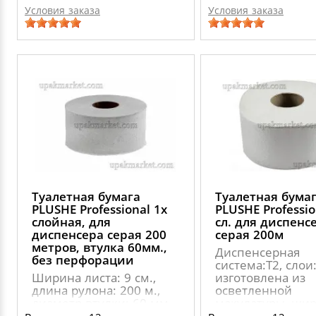
Условия заказа
Условия заказа
Туалетная бумага
Туалетная бума
PLUSHE Professional 1х
PLUSHE Professio
слойная, для
сл. для диспенс
диспенсера серая 200
серая 200м
метров, втулка 60мм.,
Диспенсерная
без перфорации
система:Т2, слои:
Ширина листа: 9 см.,
изготовлена из
длина рулона: 200 м.,
осветленной
диаметр втулки: 60 мм.,
макулатуры, ши
диаметр рулона: 180
листа: 9 см длин