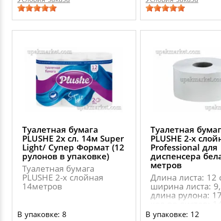
Туалетная бумага
Туалетная бума
PLUSHE 2х сл. 14м Super
PLUSHE 2-х слой
Light/ Супер Формат (12
Professional для
рулонов в упаковке)
диспенсера бел
метров
Туалетная бумага
PLUSHE 2-х слойная
Длина листа: 12 
14метров
ширина листа: 9,
длина рулона: 17
кол-во листов: 1
диаметр втулки: 
В упаковке: 8
В упаковке: 12