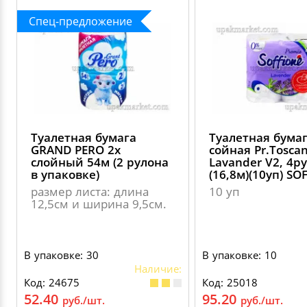
Спец-предложение
Туалетная бумага
Туалетная бумаг
GRAND PERO 2х
сойная Pr.Tosca
слойный 54м (2 рулона
Lavander V2, 4р
в упаковке)
(16,8м)(10уп) SO
размер листа: длина
10 уп
12,5см и ширина 9,5см.
В упаковке: 30
В упаковке: 10
Наличие:
Код: 24675
Код: 25018
52.40
95.20
руб./шт.
руб./шт.