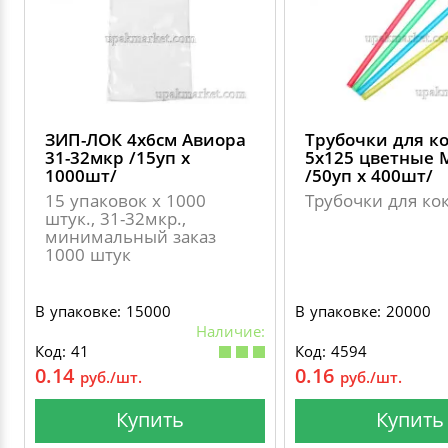
ДЕКОРАТИВНЫЕ УКРАШЕНИЯ
УПАКОВКА ДЛЯ ТОРТОВ
ВАТНО-БУМАЖНАЯ ПРОДУКЦИЯ
ИЗОЛЕНТЫ
СТИРАЛЬНЫЕ ПОРОШКИ
ПАКЕТЫ СЛАЙДЕРЫ И ЗИПЛОКИ ( ZIP LOC
УПАКОВКА ДЛЯ ЯИЦ
САЛФЕТКИ, ПОЛОТЕНЦА
КРЕППИРОВАННЫЕ ЛЕНТЫ
КОНДИЦИОНЕРЫ ДЛЯ БЕЛЬЯ
ПАКЕТЫ ПОЛИПРОПИЛЕНОВЫЕ
ЗИП-ЛОК 4х6см Авиора
Трубочки для к
САЛФЕТКИ ВЛАЖНЫЕ
СКЛАДСКАЯ УПАКОВКА
СРЕДСТВА ДЛЯ УБОРКИ И ЧИСТКИ
31-32мкр /15уп х
5х125 цветные 
ПАКЕТЫ С ПЕТЛЕВЫМИ РУЧКАМИ
1000шт/
/50уп х 400шт/
ТУАЛЕТНАЯ БУМАГА
СРЕДСТВА ДЛЯ МЫТЬЯ ПОСУДЫ
15 упаковок х 1000
Трубочки для ко
штук., 31-32мкр.,
ПАКЕТЫ С ВЫРУБНЫМИ РУЧКАМИ
минимальный заказ
1000 штук
НИКА
ПЛАСТИКОВЫЕ И БУМАЖНЫЕ ПАКЕТЫ
В упаковке: 15000
В упаковке: 20000
ФЛОРЕАЛЬ
Наличие:
КУРЬЕРСКИЕ И ПОЧТОВЫЕ ПАКЕТЫ
Код: 41
Код: 4594
СИНЕРГЕТИК
0.14
0.16
руб./шт.
руб./шт.
Купить
Купить
АВТОХИМИЯ