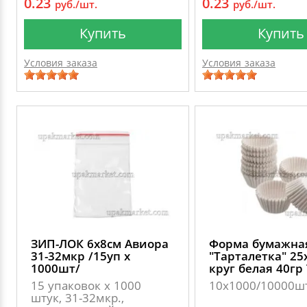
0.23
0.23
руб./шт.
руб./шт.
Купить
Купить
Условия заказа
Условия заказа
ЗИП-ЛОК 6х8см Авиора
Форма бумажна
31-32мкр /15уп х
"Тарталетка" 2
1000шт/
круг белая 40гр
15 упаковок х 1000
10х1000/10000ш
штук, 31-32мкр.,