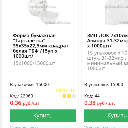
Форма бумажная
ЗИП-ЛОК 7х10см
"Тарталетка"
Авиора 31-32мкр
35х35х22,5мм квадрат
х 1000шт/
белая ТБФ /15уп х
15 упаковок х 1
1000шт/
штук, 31-32мкр.,
15х1000/15000шт
минимальный за
1000шт
В упаковке: 15000
В упаковке: 15000
Наличие:
Код: 22963
Код: 44
0.36
0.38
руб./шт.
руб./шт.
Купить
Купить
Условия заказа
Условия заказа