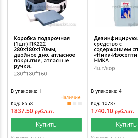
Коробка подарочная
Дезинфицирую
(1шт) ПК222
средство с
280х180х170мм,
содержанием с
двойное дно, атласное
«Ника-Изосепти
покрытие, атласные
НИКА
ручки.
4шт/кор
280*180*160
В упаковке: 1
В упаковке: 4
Наличие:
Код: 8558
Код: 10787
1837.50
1740.10
руб./шт.
руб./шт.
Купить
Купить
Условия заказа
Условия заказа