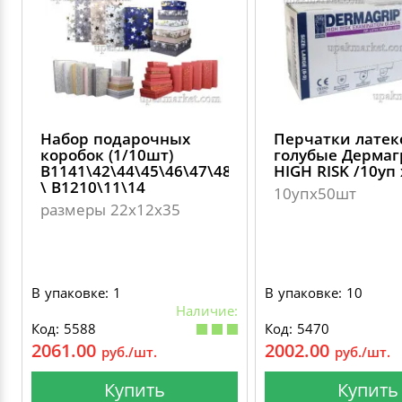
Набор подарочных
Перчатки латек
коробок (1/10шт)
голубые Дерма
B1141\42\44\45\46\47\48
HIGH RISK /10уп
\ В1210\11\14
10упх50шт
размеры 22х12х35
В упаковке: 1
В упаковке: 10
Наличие:
Код: 5588
Код: 5470
2061.00
2002.00
руб./шт.
руб./шт.
Купить
Купить