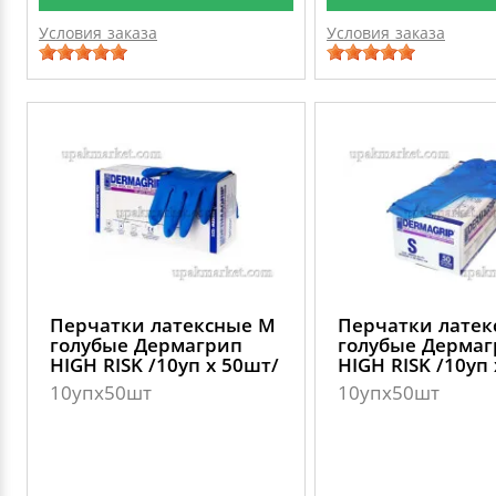
Условия заказа
Условия заказа
Перчатки латексные M
Перчатки латек
голубые Дермагрип
голубые Дерма
HIGH RISK /10уп х 50шт/
HIGH RISK /10уп
10упх50шт
10упх50шт