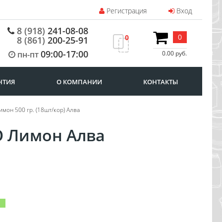
Регистрация
Вход
8 (918)
241-08-08
0
0
8 (861)
200-25-91
09:00-17:00
пн-пт
0.00 руб.
НТИЯ
О КОМПАНИИ
КОНТАКТЫ
мон 500 гр. (18шт/кор) Алва
О Лимон Алва