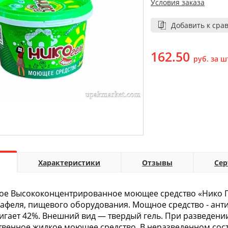
Условия заказа
Добавить к сра
162.50
руб. за ш
Характеристики
Отзывы
Се
ое Высококонцентрированное моющее средство «Нико Ге
кафеля, пищевого оборудования. Мощное средство - ан
игает 42%. Внешний вид — твердый гель. При разведении 
твенное жидкое моющее средство. В неразведенном сос