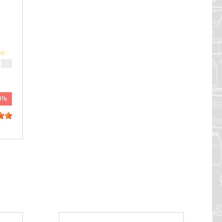
е:
ить