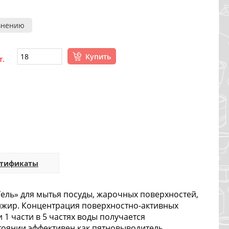
внению
Купить
т.
ртификаты
ль» для мытья посуды, жарочных поверхностей,
тижир. Концентрация поверхностно-активных
1 части в 5 частях воды получается
тоянии эффективен как пятновыводитель