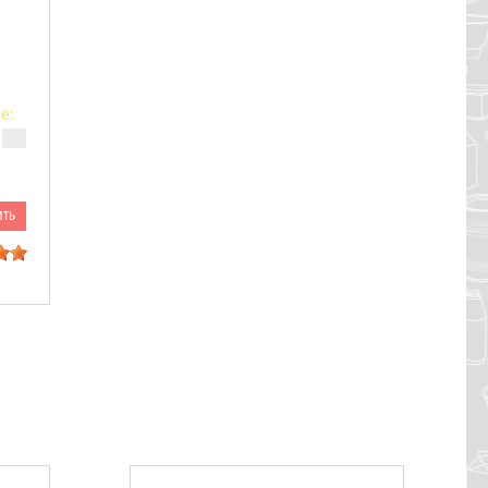
е:
ить