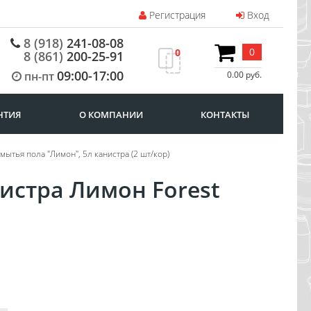
Регистрация
Вход
8 (918)
241-08-08
0
0
8 (861)
200-25-91
09:00-17:00
пн-пт
0.00 руб.
НТИЯ
О КОМПАНИИ
КОНТАКТЫ
 мытья пола "Лимон", 5л канистра (2 шт/кор)
истра Лимон Forest