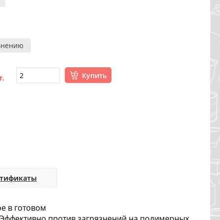
внению
Купить
т.
ртификаты
е в готовом
Эффективно против загрязнений на полимерных