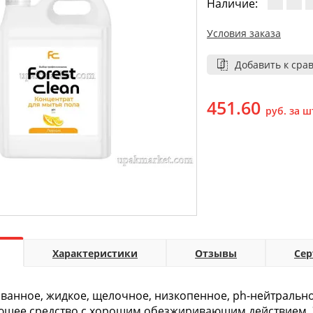
Наличие:
Условия заказа
Добавить к сра
451.60
руб. за ш
Характеристики
Отзывы
Се
анное, жидкое, щелочное, низкопенное, ph-нейтрально
ющее средство с хорошим обезжиривающим действием. 