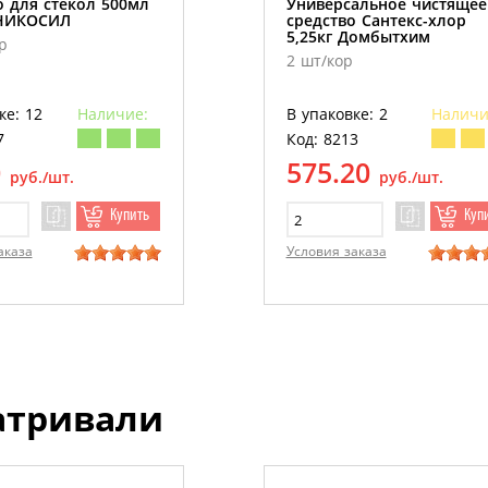
о для стекол 500мл
Универсальное чистящее
 НИКОСИЛ
средство Сантекс-хлор
5,25кг Домбытхим
р
2 шт/кор
ке: 12
Наличие:
В упаковке: 2
Наличи
7
Код: 8213
0
575.20
руб./шт.
руб./шт.
Купить
Куп
аказа
Условия заказа
атривали