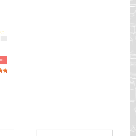
е:
ить