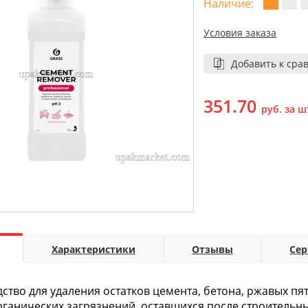
Наличие:
Условия заказа
Добавить к сра
351.70
руб. за ш
Характеристики
Отзывы
Се
тво для удаления остатков цемента, бетона, ржавых пят
рганических загрязнений, оставшихся после строительн