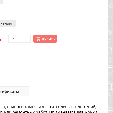
внению
Купить
т.
ртификаты
ен, водного камня, извести, солевых отложений,
ых или ремонтных работ. Применяется для мойки