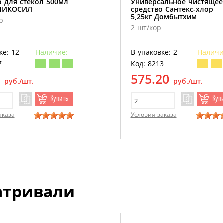
о для стекол 500мл
Универсальное чистящее
 НИКОСИЛ
средство Сантекс-хлор
5,25кг Домбытхим
р
2 шт/кор
ке: 12
Наличие:
В упаковке: 2
Наличи
7
Код: 8213
0
575.20
руб./шт.
руб./шт.
Купить
Куп
аказа
Условия заказа
атривали