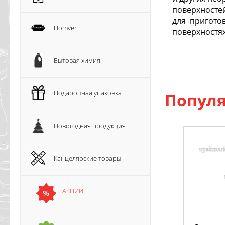
поверхностей
для приготов
Homver
поверхностях
Бытовая химия
Подарочная упаковка
Популя
Новогодняя продукция
Канцелярские товары
АКЦИИ