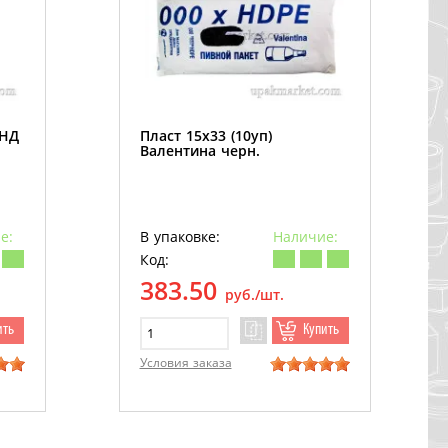
ПНД
Пласт 15х33 (10уп)
Валентина черн.
е:
В упаковке:
Наличие:
Код:
383.50
руб./шт.
ить
Купить
Условия заказа