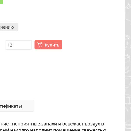
внению
Купить
ртификаты
няет неприятные запахи и освежает воздух в
орый надолго наполнит помещение свежестью.