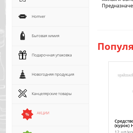
Предназначе
Homver
Бытовая химия
Популя
Подарочная упаковка
Новогодняя продукция
Канцелярские товары
АКЦИИ
Средств
(курок)
12 шт/ко