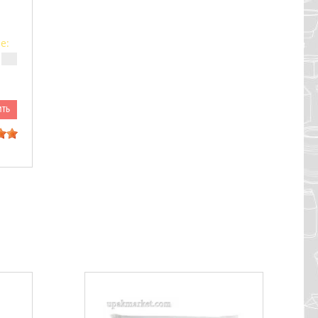
е:
ить