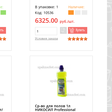
е:
В упаковке: 1
Наличие:
Код: 10536
6325.00
руб./шт.
ить
Купить
Условия заказа
р
Cр-во для полов 1л
т/
НИКОСИЛ Professional