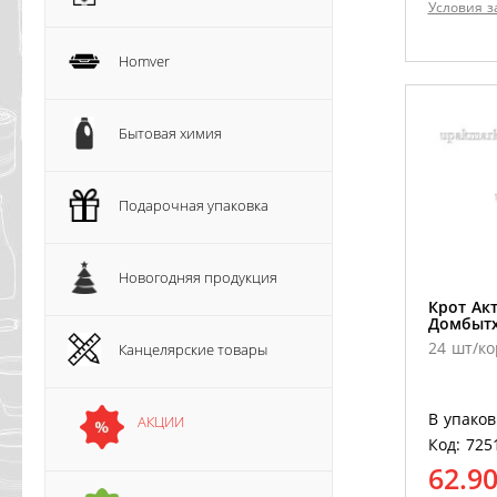
Условия з
Homver
Бытовая химия
Подарочная упаковка
Новогодняя продукция
Крот Ак
Домбыт
24 шт/ко
Канцелярские товары
В упаков
АКЦИИ
Код: 725
62.9