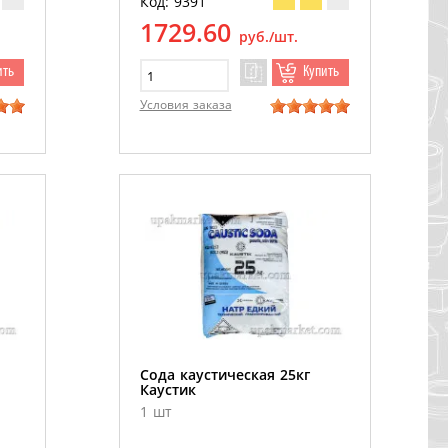
Код: 9391
1729.60
руб./шт.
ить
Купить
Условия заказа
Сода каустическая 25кг
Каустик
1 шт