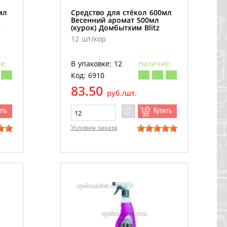
мл
Средство для стёкол 600мл
Весенний аромат 500мл
z
(курок) Домбытхим Blitz
12 шт/кор
е:
В упаковке: 12
Наличие:
Код: 6910
83.50
руб./шт.
ить
Купить
Условия заказа