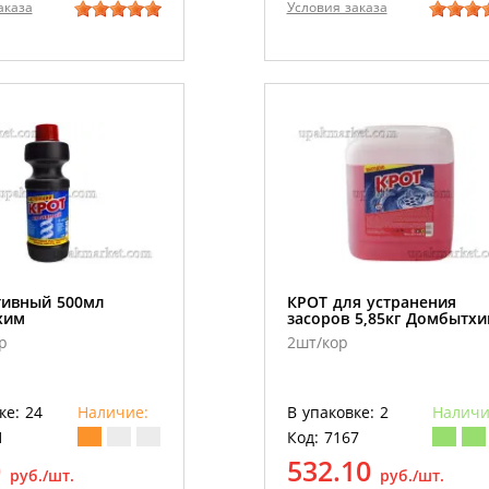
аказа
Условия заказа
тивный 500мл
КРОТ для устранения
хим
засоров 5,85кг Домбытх
р
2шт/кор
ке: 24
Наличие:
В упаковке: 2
Наличи
1
Код: 7167
0
532.10
руб./шт.
руб./шт.