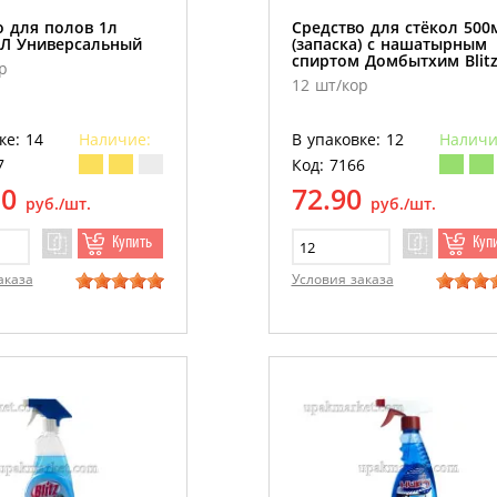
о для полов 1л
Средство для стёкол 500
Л Универсальный
(запаска) с нашатырным
спиртом Домбытхим Blit
р
12 шт/кор
ке: 14
Наличие:
В упаковке: 12
Наличи
7
Код: 7166
10
72.90
руб./шт.
руб./шт.
Купить
Куп
аказа
Условия заказа