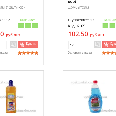
кор)
им (12шт/кор)
Домбытхим
ке: 12
Наличие:
В упаковке: 12
Наличи
1
Код: 6165
20
102.50
руб./шт.
руб./шт.
Купить
Куп
аказа
Условия заказа