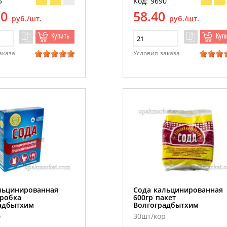
5
Код: 9690
00
58.40
руб./шт.
руб./шт.
Купить
Куп
аказа
Условия заказа
льцинированная
Сода кальцинированная
оробка
600гр пакет
адбытхим
Волгоградбытхим
р
30шт/кор