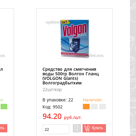
2л
Средство для смягчения
воды 500гр Волгон Гланц
(VOLGON Glants)
Волгоградбытхим
22шт/кор
е:
В упаковке: 22
Наличие:
Код: 9502
94.20
руб./шт.
ить
Купить