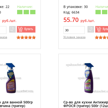
ке: 22
Наличие:
В упаковке: 30
Наличи
0
Код: 6634
0
55.70
руб./шт.
руб./шт.
Купить
Куп
аказа
Условия заказа
о для ванной 500гр
Ср-во для кухни Антижи
вчина (тригер)
ФРОСЯ (тригер) 500г (12ш