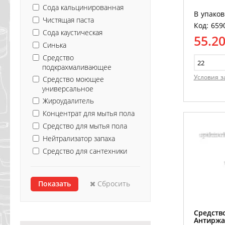
Сода кальцинированная
В упаков
Чистящая паста
Код: 659
Сода каустическая
55.2
Синька
Средство
подкрахмаливающее
Условия з
Средство моющее
универсальное
Жироудалитель
Концентрат для мытья пола
Средство для мытья пола
Нейтрализатор запаха
Средство для сантехники
Сбросить
Средств
Антиржа