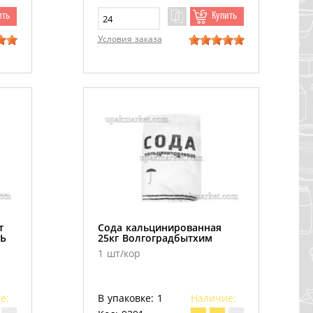
ить
Купить
Условия заказа
т
Сода кальцинированная
Ь
25кг Волгоградбытхим
1 шт/кор
е:
В упаковке: 1
Наличие: