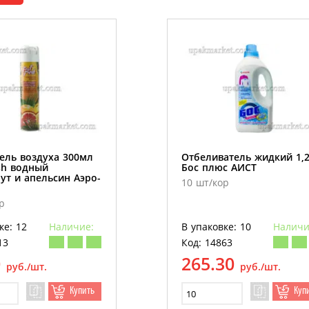
ель воздуха 300мл
Отбеливатель жидкий 1,
esh водный
Бос плюс АИСТ
ут и апельсин Аэро-
10 шт/кор
р
ке: 12
Наличие:
В упаковке: 10
Наличи
13
Код: 14863
0
265.30
руб./шт.
руб./шт.
Купить
Куп