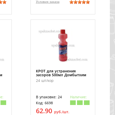
Условия заказа
КРОТ для устранения
им
засоров 500мл Домбытхим
24 шт/кор
е:
В упаковке: 24
Наличие:
Код: 6698
62.90
руб./шт.