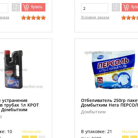
Купить
Куп
аказа
Условия заказа
я устранения
Отбеливатель 250гр паке
 в трубах 1л КРОТ
Домбытхим Нега ПЕРСОЛ
 Домбытхим
Домбытхим
р
ке: 10
Наличие:
В упаковке: 21
Наличи