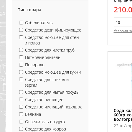
Код: 669
210.
Тип товара
Отбеливатель
Средство дезинфицирующее
Условия з
Средство моющее для стен
и полов
Средство для чистки труб
Пятновыводитель
Полироль
Средство моющее для кухни
Средство для стекол и
зеркал
Средство для мытья посуды
Средство чистящее
Средство чистящий порошок
Сода ка
Белизна
600гр к
Волгогр
Освежитель воздуха
22шт/ко
Средство для ковров