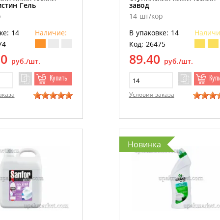
истин Гель
завод
р
14 шт/кор
ке: 14
Наличие:
В упаковке: 14
Наличи
74
Код: 26475
30
89.40
руб./шт.
руб./шт.
Купить
Куп
аказа
Условия заказа
Новинка