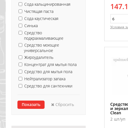
Сода кальцинированная
147.
Чистящая паста
Сода каустическая
Синька
Условия з
Средство
подкрахмаливающее
Средство моющее
универсальное
Жироудалитель
Концентрат для мытья пола
Средство для мытья пола
Нейтрализатор запаха
Средство для сантехники
Средств
Сбросить
и зеркал
Clean
2 шт/уп