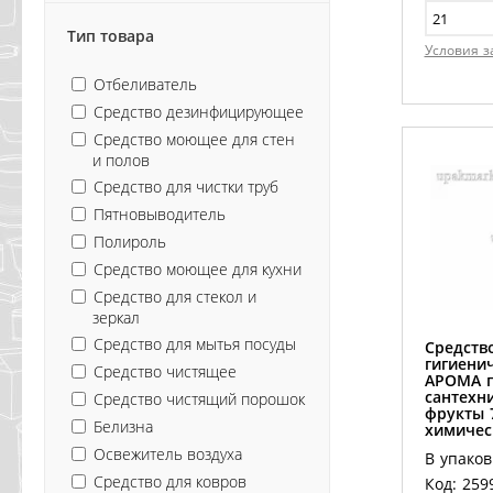
Тип товара
Условия з
Отбеливатель
Средство дезинфицирующее
Средство моющее для стен
и полов
Средство для чистки труб
Пятновыводитель
Полироль
Средство моющее для кухни
Средство для стекол и
зеркал
Средство для мытья посуды
Средств
гигиенич
Средство чистящее
АРОМА г
сантехн
Средство чистящий порошок
фрукты 
Белизна
химичес
Освежитель воздуха
6 шт/кор
В упаков
Средство для ковров
Код: 259