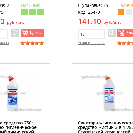
ке: 2
Наличие:
В упаковке: 15
Наличи
75
Код: 26473
10
141.10
руб./шт.
руб./шт.
Купить
Куп
аказа
Условия заказа
е средство 750г
Санитарно-гигиеническо
но-гигиеническое
средство Чистин 3 в 1 75
кий химический
Ступинский химический