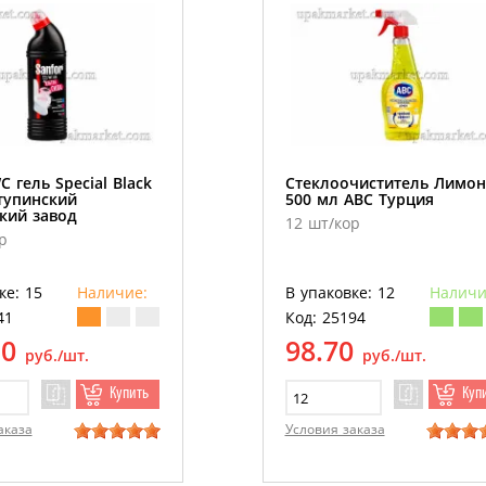
C гель Special Black
Стеклоочиститель Лимон
тупинский
500 мл АВС Турция
кий завод
12 шт/кор
р
ке: 15
Наличие:
В упаковке: 12
Наличи
41
Код: 25194
50
98.70
руб./шт.
руб./шт.
Купить
Куп
аказа
Условия заказа