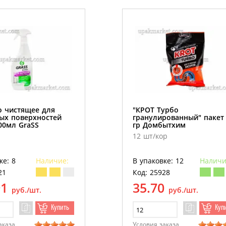
о чистящее для
"КРОТ Турбо
ых поверхностей
гранулированный" пакет
00мл GraSS
гр Домбытхим
12 шт/кор
ке: 8
Наличие:
В упаковке: 12
Наличи
21
Код: 25928
91
35.70
руб./шт.
руб./шт.
Купить
Куп
аказа
Условия заказа