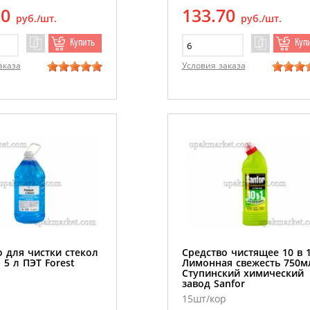
10
133.70
руб./шт.
руб./шт.
Купить
Куп
аказа
Условия заказа
о для чистки стекол
Средство чистящее 10 в 
 5 л ПЭТ Forest
Лимонная свежесть 750м
Ступинский химический
завод Sanfor
15шт/кор