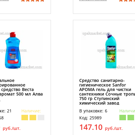
альное
Средство санитарно-
рированное
гигиеническое Sanfor
средство Веста
АРОМА гель для чистки
аромат 500 мл Алва
сантехники Сочные троп
750 гр Ступинский
р
химический завод
6 шт/кор
ке: 21
Наличие:
В упаковке: 6
Наличи
58
Код: 25989
0
147.10
руб./шт.
руб./шт.