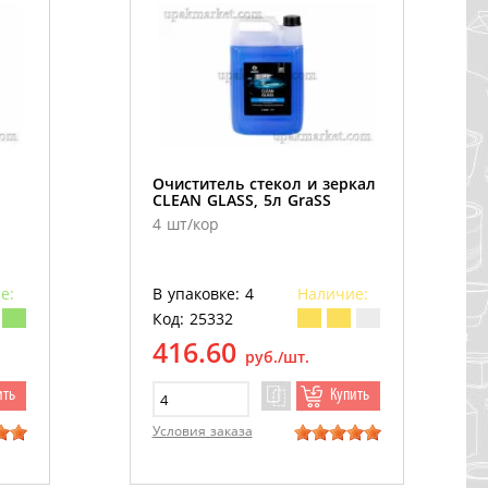
Очиститель стекол и зеркал
CLEAN GLASS, 5л GraSS
4 шт/кор
е:
В упаковке: 4
Наличие:
Код: 25332
416.60
руб./шт.
ить
Купить
Условия заказа