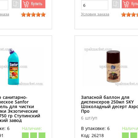
Купить
Куп
аказа
Условия заказа
о санитарно-
Запасной баллон для
еское Sanfor
диспенсеров 250мл SKY
ель для чистки
Шоколадный десерт Аэро
ики Экзотические
Про
750 гр Ступинский
6 шт/уп
кий завод
ке: 6
Наличие:
В упаковке: 6
Наличи
91
Код: 26218