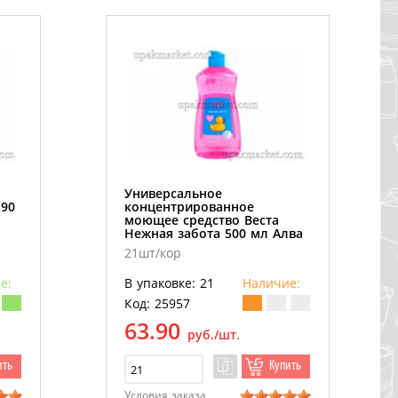
Универсальное
 90
концентрированное
моющее средство Веста
Нежная забота 500 мл Алва
21шт/кор
е:
В упаковке: 21
Наличие:
Код: 25957
63.90
руб./шт.
ить
Купить
Условия заказа