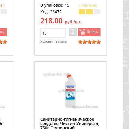
е:
В упаковке: 15
Наличие:
Код: 26472
218.00
руб./шт.
ить
Купить
Условия заказа
е
Санитарно-гигиеническое
0г
средство Чистин Универсал,
750г Ступинский