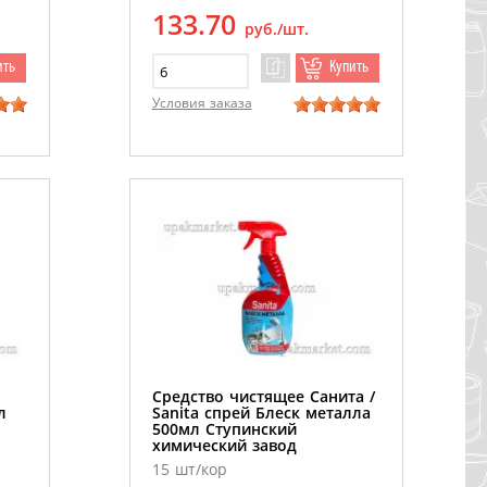
133.70
руб./шт.
ить
Купить
Условия заказа
1
Средство чистящее Санита /
л
Sanita спрей Блеск металла
500мл Ступинский
химический завод
15 шт/кор