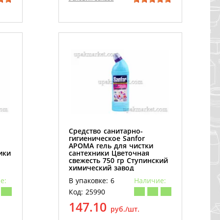
Средство санитарно-
гигиеническое Sanfor
АРОМА гель для чистки
ики
сантехники Цветочная
свежесть 750 гр Ступинский
химический завод
6 шт/кор
е:
В упаковке: 6
Наличие:
Код: 25990
147.10
руб./шт.