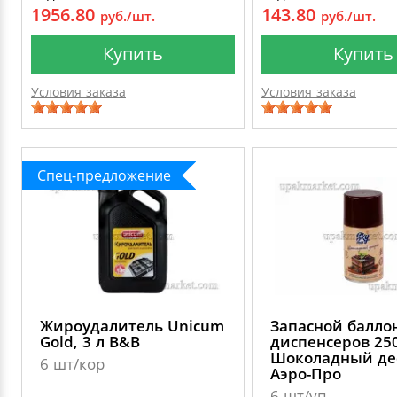
1956.80
143.80
руб./шт.
руб./шт.
Купить
Купить
Условия заказа
Условия заказа
Спец-предложение
Жироудалитель Unicum
Запасной балло
Gold, 3 л B&B
диспенсеров 25
Шоколадный де
6 шт/кор
Аэро-Про
6 шт/уп