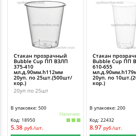
ДЕКОРАТИВНЫЕ УКРАШЕНИЯ
УПАКОВКА ДЛЯ ТОРТОВ
ВАТНО-БУМАЖНАЯ ПРОДУКЦИЯ
ИЗОЛЕНТЫ
СТИРАЛЬНЫЕ ПОРОШКИ
ПАКЕТЫ СЛАЙДЕРЫ И ЗИПЛОКИ ( ZIP LOC
УПАКОВКА ДЛЯ ЯИЦ
САЛФЕТКИ, ПОЛОТЕНЦА
КРЕППИРОВАННЫЕ ЛЕНТЫ
КОНДИЦИОНЕРЫ ДЛЯ БЕЛЬЯ
ПАКЕТЫ ПОЛИПРОПИЛЕНОВЫЕ
САЛФЕТКИ ВЛАЖНЫЕ
СКЛАДСКАЯ УПАКОВКА
СРЕДСТВА ДЛЯ УБОРКИ И ЧИСТКИ
ПАКЕТЫ С ПЕТЛЕВЫМИ РУЧКАМИ
Стакан прозрачный
Стакан прозра
ТУАЛЕТНАЯ БУМАГА
СРЕДСТВА ДЛЯ МЫТЬЯ ПОСУДЫ
Bubble Cup ПП ВЗЛП
Bubble Cup ПП 
375-410
610-655
ПАКЕТЫ С ВЫРУБНЫМИ РУЧКАМИ
мл.д.90мм.h112мм
мл.д.90мм.h179
20уп. по 25шт.(500шт/
20уп. по 10шт.(
НИКА
кор.)
кор.)
ПЛАСТИКОВЫЕ И БУМАЖНЫЕ ПАКЕТЫ
20уп по 25шт
ФЛОРЕАЛЬ
КУРЬЕРСКИЕ И ПОЧТОВЫЕ ПАКЕТЫ
В упаковке: 500
В упаковке: 200
СИНЕРГЕТИК
Наличие:
Код: 18950
Код: 22432
5.38
8.97
руб./шт.
руб./шт.
АВТОХИМИЯ